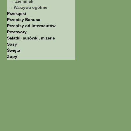
→ Ziemniaki
→ Warzywa ogólnie
Przekąski
Przepisy Bahusa
Przepisy od internautów
Przetwory
Sałatki, surówki, mizerie
Sosy
Święta
Zupy