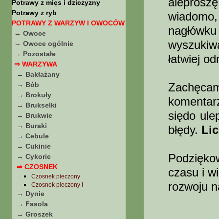
aleprosz
Potrawy z mięs i dziczyzny
Potrawy z ryb
wiadomo,
POTRAWY Z WARZYW I OWOCÓW
nagłówku
→ Owoce
wyszukiw
→ Owoce ogólnie
→ Pozostałe
łatwiej o
⇒ WARZYWA
→ Bakłażany
→ Bób
Zachęc
→ Brokuły
komentar
→ Brukselki
siędo ule
→ Brukwie
→ Buraki
błędy.
Li
→ Cebule
→ Cukinie
Podziękow
→ Cykorie
⇒ CZOSNEK
czasu i w
Czosnek pieczony
rozwoju n
Czosnek pieczony I
→ Dynie
→ Fasola
→ Groszek