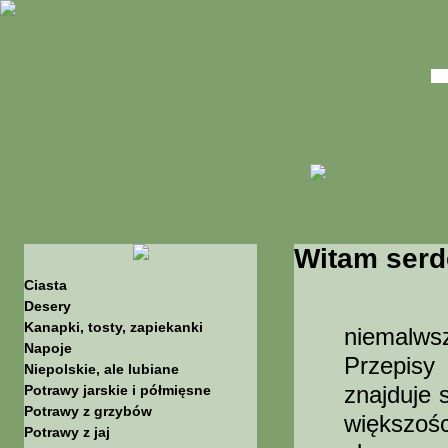
Witam serd
Ciasta
Stron
Desery
Kanapki, tosty, zapiekanki
niemalws
Napoje
Przepisy
Niepolskie, ale lubiane
znajduje 
Potrawy jarskie i półmięsne
Potrawy z grzybów
większośc
Potrawy z jaj