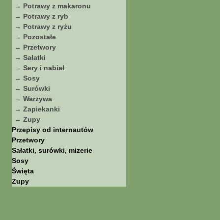
→ Potrawy z makaronu
→ Potrawy z ryb
→ Potrawy z ryżu
→ Pozostałe
→ Przetwory
→ Sałatki
→ Sery i nabiał
→ Sosy
→ Surówki
→ Warzywa
→ Zapiekanki
→ Zupy
Przepisy od internautów
Przetwory
Sałatki, surówki, mizerie
Sosy
Święta
Zupy