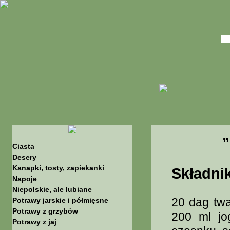
„
Ciasta
Desery
Kanapki, tosty, zapiekanki
Składnik
Napoje
Niepolskie, ale lubiane
20 dag twa
Potrawy jarskie i półmięsne
Potrawy z grzybów
200 ml jo
Potrawy z jaj