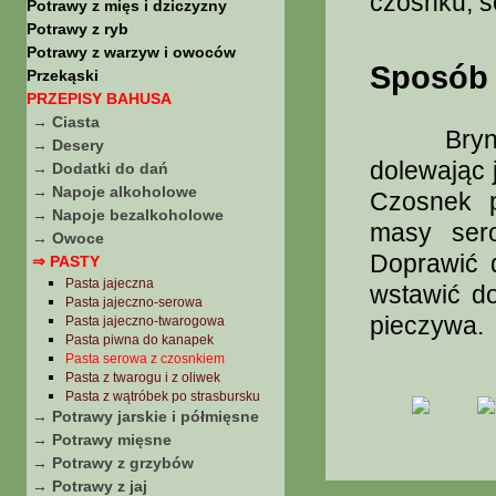
czosnku, só
Potrawy z mięs i dziczyzny
Potrawy z ryb
Potrawy z warzyw i owoców
Sposób 
Przekąski
PRZEPISY BAHUSA
→ Ciasta
Bryndzę 
→ Desery
dolewając 
→ Dodatki do dań
→ Napoje alkoholowe
Czosnek p
→ Napoje bezalkoholowe
masy sero
→ Owoce
Doprawić 
⇒ PASTY
Pasta jajeczna
wstawić d
Pasta jajeczno-serowa
pieczywa.
Pasta jajeczno-twarogowa
Pasta piwna do kanapek
Pasta serowa z czosnkiem
Pasta z twarogu i z oliwek
Pasta z wątróbek po strasbursku
→ Potrawy jarskie i półmięsne
→ Potrawy mięsne
→ Potrawy z grzybów
→ Potrawy z jaj