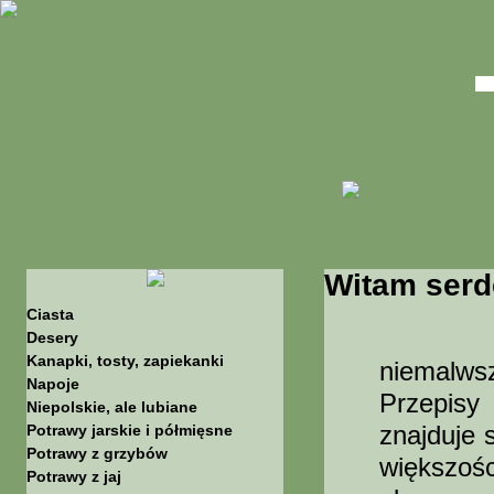
Witam serd
Ciasta
Stron
Desery
Kanapki, tosty, zapiekanki
niemalws
Napoje
Przepisy
Niepolskie, ale lubiane
znajduje 
Potrawy jarskie i półmięsne
Potrawy z grzybów
większośc
Potrawy z jaj