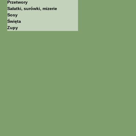
Przetwory
Sałatki, surówki, mizerie
Sosy
Święta
Zupy