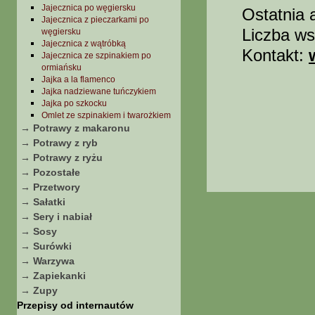
Jajecznica po węgiersku
Ostatnia 
Jajecznica z pieczarkami po
Liczba ws
węgiersku
Jajecznica z wątróbką
Kontakt:
Jajecznica ze szpinakiem po
ormiańsku
Jajka a la flamenco
Jajka nadziewane tuńczykiem
Jajka po szkocku
Omlet ze szpinakiem i twarożkiem
→ Potrawy z makaronu
→ Potrawy z ryb
→ Potrawy z ryżu
→ Pozostałe
→ Przetwory
→ Sałatki
→ Sery i nabiał
→ Sosy
→ Surówki
→ Warzywa
→ Zapiekanki
→ Zupy
Przepisy od internautów