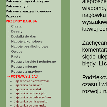
aleprosz
Potrawy z mięs i dziczyzny
Potrawy z ryb
wiadomo,
Potrawy z warzyw i owoców
nagłówku
Przekąski
wyszukiw
PRZEPISY BAHUSA
→ Ciasta
łatwiej o
→ Desery
→ Dodatki do dań
→ Napoje alkoholowe
Zachęc
→ Napoje bezalkoholowe
komentar
→ Owoce
siędo ule
→ Pasty
→ Potrawy jarskie i półmięsne
błędy.
Li
→ Potrawy mięsne
→ Potrawy z grzybów
Podziękow
⇒ POTRAWY Z JAJ
Jaja w sosie pieczarkowym
czasu i w
Jajecznica na zielono
Jajecznica po arabsku
rozwoju n
Jajecznica po brazylijsku
Jajecznica po debreczyńsku
Jajecznica po hiszpańsku
Jajecznica po ormiańsku