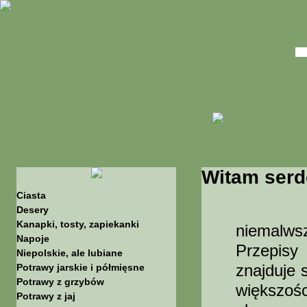
Witam serd
Ciasta
Stron
Desery
Kanapki, tosty, zapiekanki
niemalws
Napoje
Przepisy
Niepolskie, ale lubiane
znajduje 
Potrawy jarskie i półmięsne
Potrawy z grzybów
większośc
Potrawy z jaj