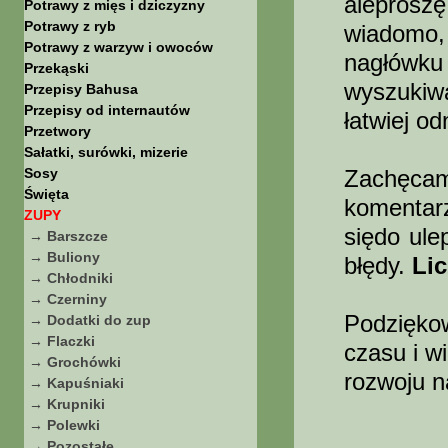
aleprosz
Potrawy z mięs i dziczyzny
Potrawy z ryb
wiadomo,
Potrawy z warzyw i owoców
nagłówku
Przekąski
wyszukiw
Przepisy Bahusa
Przepisy od internautów
łatwiej o
Przetwory
Sałatki, surówki, mizerie
Sosy
Zachęc
Święta
komentar
ZUPY
siędo ule
→ Barszcze
→ Buliony
błędy.
Li
→ Chłodniki
→ Czerniny
Podziękow
→ Dodatki do zup
→ Flaczki
czasu i w
→ Grochówki
rozwoju n
→ Kapuśniaki
→ Krupniki
→ Polewki
→ Pozostałe