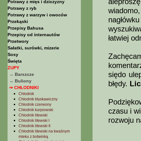
aleprosz
Potrawy z mięs i dziczyzny
Potrawy z ryb
wiadomo,
Potrawy z warzyw i owoców
nagłówku
Przekąski
wyszukiw
Przepisy Bahusa
Przepisy od internautów
łatwiej o
Przetwory
Sałatki, surówki, mizerie
Sosy
Zachęc
Święta
komentar
ZUPY
siędo ule
→ Barszcze
→ Buliony
błędy.
Li
⇒ CHŁODNIKI
Chłodnik
Chłodnik błyskawiczny
Podziękow
Chłodnik czerwony
czasu i w
Chłodnik kurpiowski
Chłodnik litewski
rozwoju n
Chłodnik litewski I
Chłodnik litewski II
Chłodnik litewski na kwaśnym
mleku z botwinką