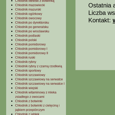
Chłodnik litewski z botwinką
Ostatnia 
Chłodnik mazowiecki
Chłodnik mazurski
Liczba ws
Chłodnik ogórkowy
Chłodnik owocowy
Kontakt:
Chłodnik po dyrektorsku
Chłodnik po generalsku
Chłodnik po wrocławsku
Chłodnik podlaski
Chłodnik polski
Chłodnik pomidorowy
Chłodnik pomidorowy I
Chłodnik pomidorowy II
Chłodnik ruski
Chłodnik rybny
Chłodnik rybny z czarną rzodkwią
Chłodnik sportowy
Chłodnik szczawiowy
Chłodnik szczawiowy na serwatce
Chłodnik szczawiowy na serwatce I
Chłodnik wiejski
Chłodnik witaminowy z mleka
zsiadłego z owocami
Chłodnik z botwinki
Chłodnik z botwinki z cielęciną i
jajkiem przepiórczym
Chłodnik z jabłek