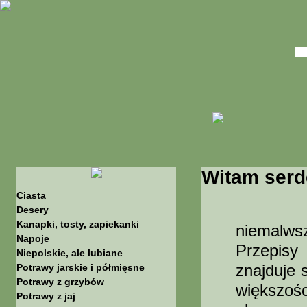
Witam serd
Ciasta
Stron
Desery
Kanapki, tosty, zapiekanki
niemalws
Napoje
Przepisy
Niepolskie, ale lubiane
znajduje 
Potrawy jarskie i półmięsne
Potrawy z grzybów
większośc
Potrawy z jaj