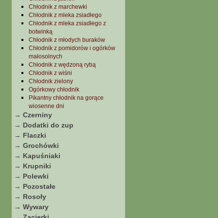
Chłodnik z marchewki
Chłodnik z mleka zsiadłego
Chłodnik z mleka zsiadłego z
botwinką
Chłodnik z młodych buraków
Chłodnik z pomidorów i ogórków
małosolnych
Chłodnik z wędzoną rybą
Chłodnik z wiśni
Chłodnik zielony
Ogórkowy chłodnik
Pikantny chłodnik na gorące
wiosenne dni
→ Czerniny
→ Dodatki do zup
→ Flaczki
→ Grochówki
→ Kapuśniaki
→ Krupniki
→ Polewki
→ Pozostałe
→ Rosoły
→ Wywary
→ Zacierki