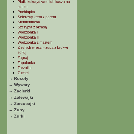
Płatki kukurydzane lub kasza na
mleku
Pochlopka
Selerowy krem z porem
Siemieniucha
Szczypta z okrasą
Wodzionka I
Wodzionka II
Wodzionka z masłem
Z żeltich wreczi - zupa z brukwi
żółtej
Zagraj
Zapalanka
Zarzutka
Żuchel
→ Rosoły
→ Wywary
→ Zacierki
→ Zalewajki
→ Zarzucajki
→ Zupy
→ Żurki