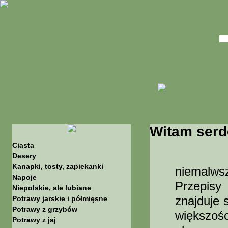
Witam serd
Ciasta
Stron
Desery
Kanapki, tosty, zapiekanki
niemalws
Napoje
Przepisy
Niepolskie, ale lubiane
znajduje 
Potrawy jarskie i półmięsne
Potrawy z grzybów
większośc
Potrawy z jaj