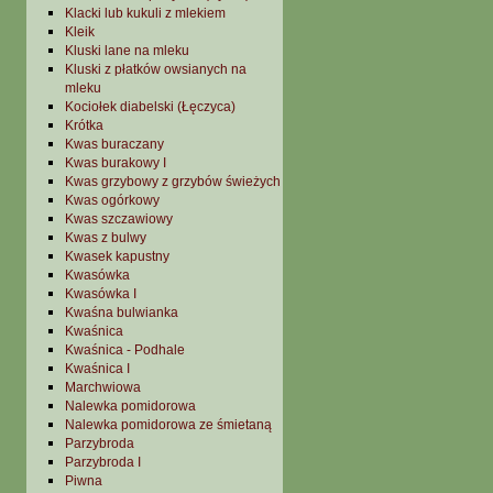
Klacki lub kukuli z mlekiem
Kleik
Kluski lane na mleku
Kluski z płatków owsianych na
mleku
Kociołek diabelski (Łęczyca)
Krótka
Kwas buraczany
Kwas burakowy I
Kwas grzybowy z grzybów świeżych
Kwas ogórkowy
Kwas szczawiowy
Kwas z bulwy
Kwasek kapustny
Kwasówka
Kwasówka I
Kwaśna bulwianka
Kwaśnica
Kwaśnica - Podhale
Kwaśnica I
Marchwiowa
Nalewka pomidorowa
Nalewka pomidorowa ze śmietaną
Parzybroda
Parzybroda I
Piwna