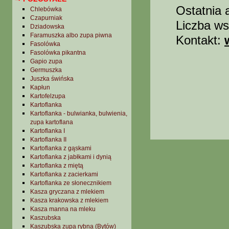
Ostatnia 
Chlebówka
Czapurniak
Liczba ws
Dziadowska
Faramuszka albo zupa piwna
Kontakt:
Fasolówka
Fasolówka pikantna
Gapio zupa
Germuszka
Juszka świńska
Kapłun
Kartofelzupa
Kartoflanka
Kartoflanka - bulwianka, bulwienia,
zupa kartoflana
Kartoflanka I
Kartoflanka II
Kartoflanka z gąskami
Kartoflanka z jabłkami i dynią
Kartoflanka z miętą
Kartoflanka z zacierkami
Kartoflanka ze słonecznikiem
Kasza gryczana z mlekiem
Kasza krakowska z mlekiem
Kasza manna na mleku
Kaszubska
Kaszubska zupa rybna (Bytów)