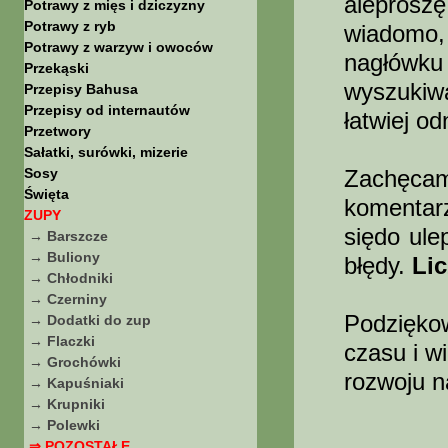
aleprosz
Potrawy z mięs i dziczyzny
Potrawy z ryb
wiadomo,
Potrawy z warzyw i owoców
nagłówku
Przekąski
wyszukiw
Przepisy Bahusa
Przepisy od internautów
łatwiej o
Przetwory
Sałatki, surówki, mizerie
Sosy
Zachęc
Święta
komentar
ZUPY
siędo ule
→ Barszcze
→ Buliony
błędy.
Li
→ Chłodniki
→ Czerniny
Podziękow
→ Dodatki do zup
→ Flaczki
czasu i w
→ Grochówki
rozwoju n
→ Kapuśniaki
→ Krupniki
→ Polewki
⇒ POZOSTAŁE