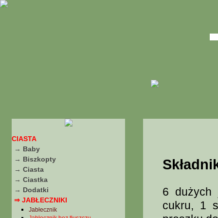
CIASTA
→ Baby
→ Biszkopty
Składnik
→ Ciasta
→ Ciastka
6 dużych j
→ Dodatki
⇒ JABŁECZNIKI
cukru, 1 s
Jabłecznik