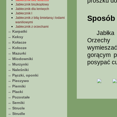
proszku do
Jabłecznik bez tłuszczu
Jabłecznik biszkoptowy
Jabłecznik dla leniwych
Jabłecznik I
Sposób 
Jabłecznik z bitą śmietaną i lodami
waniliowymi
Jabłecznik z orzechami
→ Karpatki
Jabłka po
→ Keksy
Orzechy 
→ Kołacze
wymieszać
→ Kołocze
→ Mazurki
gorącym p
→ Miodowniki
posypać c
→ Murzynki
→ Naleśniki
→ Pączki, oponki
→ Pieczywo
→ Pierniki
→ Placki
→ Pozostałe
→ Serniki
→ Strucle
→ Strudle