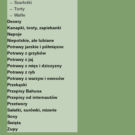
→ Szarlotki
→ Torty
→ Wafle
Desery
Kanapki, tosty, zapiekanki
Napoje
Niepolskie, ale lubiane
Potrawy jarskie i półmięsne
Potrawy z grzybów
Potrawy z jaj
Potrawy z mięs i dziczyzny
Potrawy z ryb
Potrawy z warzyw i owoców
Przekąski
Przepisy Bahusa
Przepisy od internautów
Przetwory
Sałatki, surówki, mizerie
Sosy
Święta
Zupy