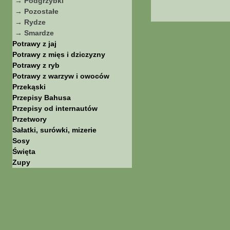
→ Podgrzybki
→ Pozostałe
→ Rydze
→ Smardze
Potrawy z jaj
Potrawy z mięs i dziczyzny
Potrawy z ryb
Potrawy z warzyw i owoców
Przekąski
Przepisy Bahusa
Przepisy od internautów
Przetwory
Sałatki, surówki, mizerie
Sosy
Święta
Zupy