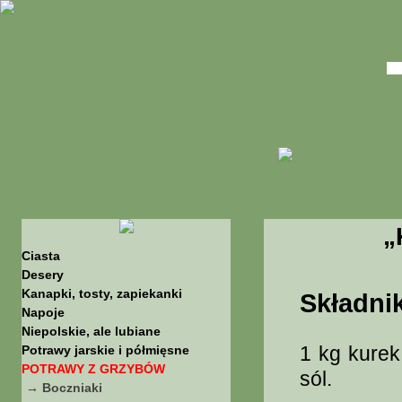
„
Ciasta
Desery
Kanapki, tosty, zapiekanki
Składnik
Napoje
Niepolskie, ale lubiane
1 kg kurek
Potrawy jarskie i półmięsne
POTRAWY Z GRZYBÓW
sól.
→ Boczniaki