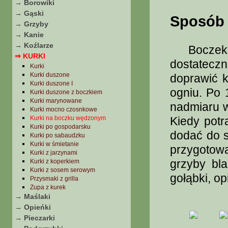
→ Borowiki
→ Gąski
Sposób 
→ Grzyby
→ Kanie
→ Koźlarze
Boczek po
⇒ KURKI
dostatecz
Kurki
Kurki duszone
doprawić 
Kurki duszone I
ogniu. Po 
Kurki duszone z boczkiem
Kurki marynowane
nadmiaru w
Kurki mocno czosnkowe
Kurki na boczku wędzonym
Kiedy potr
Kurki po gospodarsku
dodać do s
Kurki po sabaudzku
Kurki w śmietanie
przygotow
Kurki z jarzynami
grzyby bla
Kurki z koperkiem
Kurki z sosem serowym
gołąbki, opi
Przysmaki z grilla
Zupa z kurek
→ Maślaki
→ Opieńki
→ Pieczarki