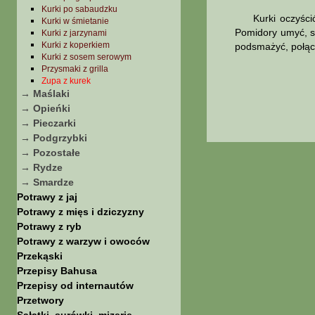
Kurki po sabaudzku
Kurki oczyścić, 
Kurki w śmietanie
Pomidory umyć, sp
Kurki z jarzynami
Kurki z koperkiem
podsmażyć, połącz
Kurki z sosem serowym
Przysmaki z grilla
Zupa z kurek
→ Maślaki
→ Opieńki
→ Pieczarki
→ Podgrzybki
→ Pozostałe
→ Rydze
→ Smardze
Potrawy z jaj
Potrawy z mięs i dziczyzny
Potrawy z ryb
Potrawy z warzyw i owoców
Przekąski
Przepisy Bahusa
Przepisy od internautów
Przetwory