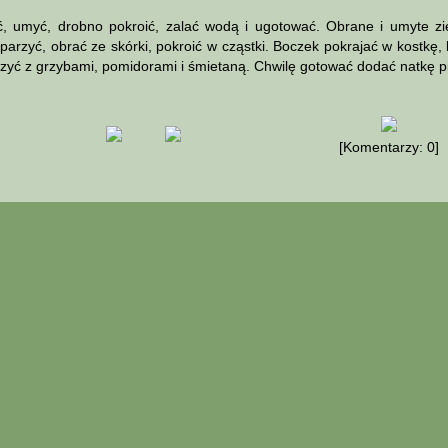
umyć, drobno pokroić, zalać wodą i ugotować. Obrane i umyte zi
arzyć, obrać ze skórki, pokroić w cząstki. Boczek pokrajać w kostkę, 
yć z grzybami, pomidorami i śmietaną. Chwilę gotować dodać natkę pie
[Komentarzy: 0]