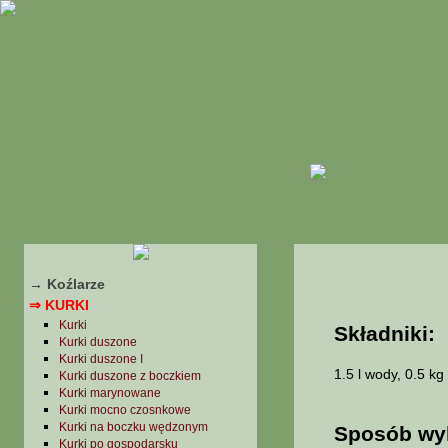
Ciasta
Desery
Kanapki, tosty, zapiekanki
Napoje
Niepolskie, ale lubiane
Potrawy jarskie i półmięsne
POTRAWY Z GRZYBÓW
→ Boczniaki
→ Borowiki
→ Gąski
→ Grzyby
→ Kanie
→ Koźlarze
⇒ KURKI
Kurki
Składniki:
Kurki duszone
Kurki duszone I
1.5 l wody, 0.5 kg
Kurki duszone z boczkiem
Kurki marynowane
Kurki mocno czosnkowe
Kurki na boczku wędzonym
Sposób wy
Kurki po gospodarsku