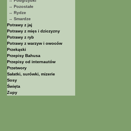
→ Podgrzybki
→ Pozostałe
→ Rydze
→ Smardze
Potrawy z jaj
Potrawy z mięs i dziczyzny
Potrawy z ryb
Potrawy z warzyw i owoców
Przekąski
Przepisy Bahusa
Przepisy od internautów
Przetwory
Sałatki, surówki, mizerie
Sosy
Święta
Zupy