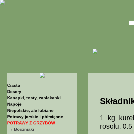
Ciasta
Desery
Kanapki, tosty, zapiekanki
Składnik
Napoje
Niepolskie, ale lubiane
1 kg kure
Potrawy jarskie i półmięsne
POTRAWY Z GRZYBÓW
rosołu, 0.5
→ Boczniaki