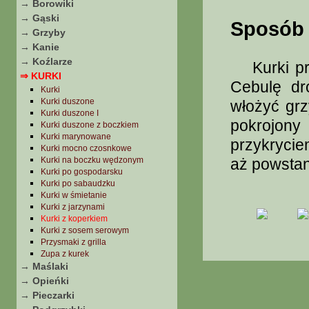
→ Borowiki
→ Gąski
Sposób 
→ Grzyby
→ Kanie
→ Koźlarze
Kurki prze
⇒ KURKI
Cebulę dr
Kurki
Kurki duszone
włożyć gr
Kurki duszone I
pokrojony 
Kurki duszone z boczkiem
Kurki marynowane
przykrycie
Kurki mocno czosnkowe
Kurki na boczku wędzonym
aż powstan
Kurki po gospodarsku
Kurki po sabaudzku
Kurki w śmietanie
Kurki z jarzynami
Kurki z koperkiem
Kurki z sosem serowym
Przysmaki z grilla
Zupa z kurek
→ Maślaki
→ Opieńki
→ Pieczarki