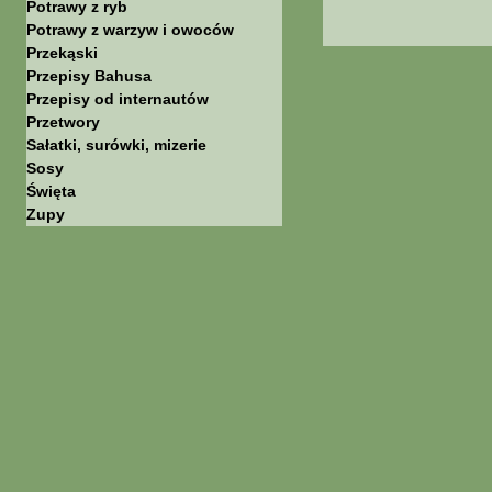
Potrawy z ryb
Potrawy z warzyw i owoców
Przekąski
Przepisy Bahusa
Przepisy od internautów
Przetwory
Sałatki, surówki, mizerie
Sosy
Święta
Zupy