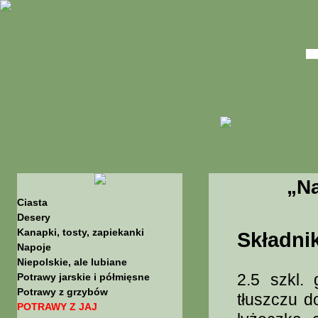
„Na
Ciasta
Desery
Kanapki, tosty, zapiekanki
Składnik
Napoje
Niepolskie, ale lubiane
2.5 szkl.
Potrawy jarskie i półmięsne
Potrawy z grzybów
tłuszczu d
POTRAWY Z JAJ