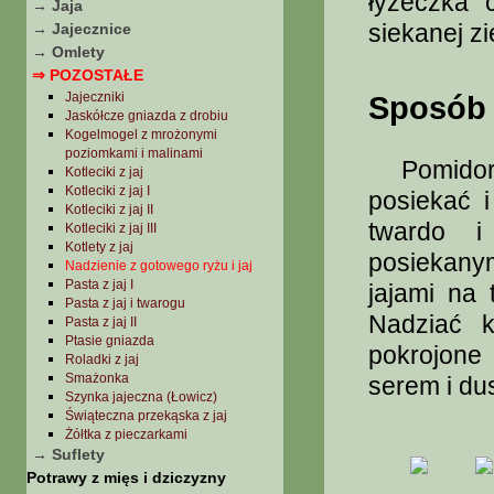
łyżeczka 
→ Jaja
siekanej zi
→ Jajecznice
→ Omlety
⇒ POZOSTAŁE
Jajeczniki
Sposób 
Jaskółcze gniazda z drobiu
Kogelmogel z mrożonymi
poziomkami i malinami
Pomidory 
Kotleciki z jaj
Kotleciki z jaj I
posiekać i
Kotleciki z jaj II
twardo i
Kotleciki z jaj III
Kotlety z jaj
posiekan
Nadzienie z gotowego ryżu i jaj
Pasta z jaj I
jajami na 
Pasta z jaj i twarogu
Nadziać k
Pasta z jaj II
Ptasie gniazda
pokrojone 
Roladki z jaj
Smażonka
serem i dus
Szynka jajeczna (Łowicz)
Świąteczna przekąska z jaj
Żółtka z pieczarkami
→ Suflety
Potrawy z mięs i dziczyzny