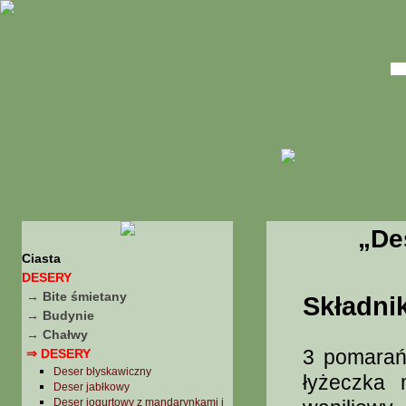
„De
Ciasta
DESERY
→ Bite śmietany
Składnik
→ Budynie
→ Chałwy
3 pomarańc
⇒ DESERY
Deser błyskawiczny
łyżeczka 
Deser jabłkowy
Deser jogurtowy z mandarynkami i