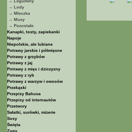
→ Leguminy
→ Lody
→ Mleczka
→ Musy
→ Pozostałe
Kanapki, tosty, zapiekanki
Napoje
Niepolskie, ale lubiane
Potrawy jarskie i półmięsne
Potrawy z grzybów
Potrawy z jaj
Potrawy z mięs i dziczyzny
Potrawy z ryb
Potrawy z warzyw i owoców
Przekąski
Przepisy Bahusa
Przepisy od internautów
Przetwory
Sałatki, surówki, mizerie
Sosy
Święta
Zupy