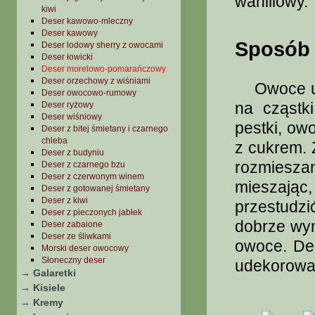
waniliowy.
kiwi
Deser kawowo-mleczny
Deser kawowy
Sposób 
Deser lodowy sherry z owocami
Deser łowicki
Deser morelowo-pomarańczowy
Deser orzechowy z wiśniami
Owoce umy
Deser owocowo-rumowy
na cząstk
Deser ryżowy
Deser wiśniowy
pestki, ow
Deser z bitej śmietany i czarnego
chleba
z cukrem.
Deser z budyniu
rozmiesz
Deser z czarnego bzu
Deser z czerwonym winem
mieszają
Deser z gotowanej śmietany
Deser z kiwi
przestudzi
Deser z pieczonych jabłek
dobrze wym
Deser zabaione
Deser ze śliwkami
owoce. De
Morski deser owocowy
Słoneczny deser
udekorować
→ Galaretki
→ Kisiele
→ Kremy