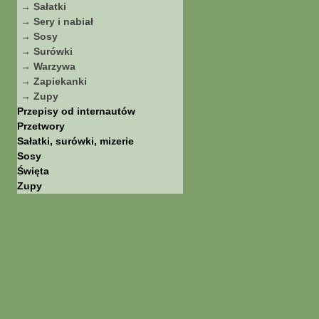
→ Sałatki
→ Sery i nabiał
→ Sosy
→ Surówki
→ Warzywa
→ Zapiekanki
→ Zupy
Przepisy od internautów
Przetwory
Sałatki, surówki, mizerie
Sosy
Święta
Zupy