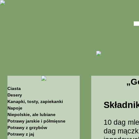
„G
Ciasta
Desery
Kanapki, tosty, zapiekanki
Składnik
Napoje
Niepolskie, ale lubiane
10 dag mle
Potrawy jarskie i półmięsne
Potrawy z grzybów
dag mączki
Potrawy z jaj