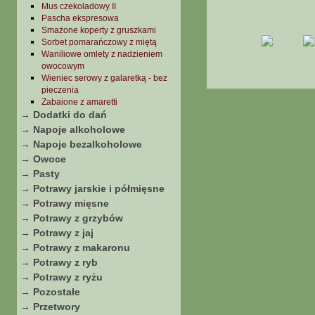
Mus czekoladowy II
Pascha ekspresowa
Smażone koperty z gruszkami
Sorbet pomarańczowy z miętą
Waniliowe omlety z nadzieniem
owocowym
Wieniec serowy z galaretką - bez
pieczenia
Zabaione z amaretti
→ Dodatki do dań
→ Napoje alkoholowe
→ Napoje bezalkoholowe
→ Owoce
→ Pasty
→ Potrawy jarskie i półmięsne
→ Potrawy mięsne
→ Potrawy z grzybów
→ Potrawy z jaj
→ Potrawy z makaronu
→ Potrawy z ryb
→ Potrawy z ryżu
→ Pozostałe
→ Przetwory