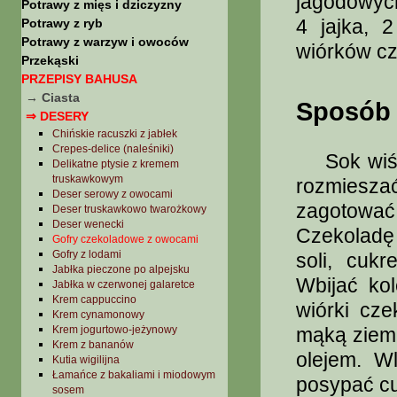
jagodowych
Potrawy z mięs i dziczyzny
4 jajka, 
Potrawy z ryb
Potrawy z warzyw i owoców
wiórków cze
Przekąski
PRZEPISY BAHUSA
→ Ciasta
Sposób 
⇒ DESERY
Chińskie racuszki z jabłek
Crepes-delice (naleśniki)
Sok wiśni
Delikatne ptysie z kremem
truskawkowym
rozmiesz
Deser serowy z owocami
zagotowa
Deser truskawkowo twarożkowy
Deser wenecki
Czekoladę 
Gofry czekoladowe z owocami
Gofry z lodami
soli, cuk
Jabłka pieczone po alpejsku
Wbijać ko
Jabłka w czerwonej galaretce
Krem cappuccino
wiórki cz
Krem cynamonowy
Krem jogurtowo-jeżynowy
mąką ziem
Krem z bananów
olejem. W
Kutia wigilijna
Łamańce z bakaliami i miodowym
posypać c
sosem