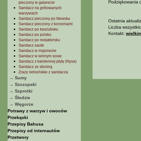
Podziękowania dl
pieczony w galarecie
Sandacz na grillowanych
warzywach
Sandacz pieczony po litewsku
Ostatnia aktuali
Sandacz pieczony z korzeniami
Liczba wszystki
Sandacz po kaszubsku
Kontakt:
wielki
Sandacz po polsku
Sandacz po redaktorsku
Sandacz saute
Sandacz w majonezie
Sandacz w winnym sosie
Sandacz z kamiennej płyty (Nysa)
Sandacz ze słoniną
Zrazy nelsońskie z sandacza
→ Sumy
→ Szczupaki
→ Szprotki
→ Śledzie
→ Węgorze
Potrawy z warzyw i owoców
Przekąski
Przepisy Bahusa
Przepisy od internautów
Przetwory