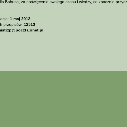
a Bahusa, za poświęcenie swojego czasu i wiedzy, co znacznie przyczy
zacja:
1 maj 2012
ch przepisów:
12513
mistrzp@poczta.onet.pl