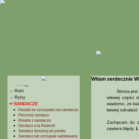
POTRAWY Z RYB
→ Amur
→ Dorady
→ Dorsze
→ Karpie
→ Leszcze
→ Liny
→ Łososie
→ Makrele
→ Miętusy
→ Okonie
→ Pozostałe
Witam serdecznie W
→ Pstrągi
→ Raki
Strona jest źró
→ Ryby
wlewej części s
⇒ SANDACZE
wiadomo, że każ
łatwiej odnaleź
Pasztet ze szczupaka lub sandacza
Pieczony sandacz
Rolada z sandacza
Zachęcam do do
Sandacz a la Radecki
zawiera błędy.
L
Sandacz duszony po polsku
Sandacz lub szczupak nadziewany