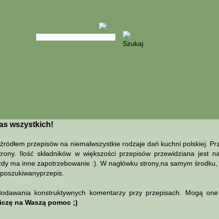
as wszystkich!
dłem przepisów na niemalwszystkie rodzaje dań kuchni polskiej. Prze
trony. Ilość składników w większości przepisów przewidziana jest n
dy ma inne zapotrzebowanie :). W nagłówku strony,na samym środku, z
ć poszukiwanyprzepis.
dawania konstruktywnych komentarzy przy przepisach. Mogą one p
iczę na Waszą pomoc ;)