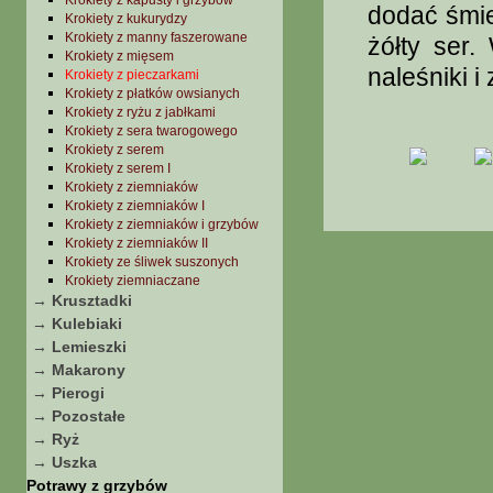
Krokiety z kapusty i grzybów
dodać śmie
Krokiety z kukurydzy
Krokiety z manny faszerowane
żółty ser
Krokiety z mięsem
naleśniki i 
Krokiety z pieczarkami
Krokiety z płatków owsianych
Krokiety z ryżu z jabłkami
Krokiety z sera twarogowego
Krokiety z serem
Krokiety z serem I
Krokiety z ziemniaków
Krokiety z ziemniaków I
Krokiety z ziemniaków i grzybów
Krokiety z ziemniaków II
Krokiety ze śliwek suszonych
Krokiety ziemniaczane
→ Krusztadki
→ Kulebiaki
→ Lemieszki
→ Makarony
→ Pierogi
→ Pozostałe
→ Ryż
→ Uszka
Potrawy z grzybów