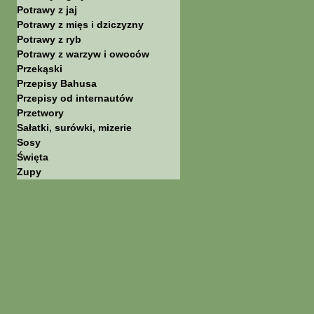
Potrawy z jaj
Potrawy z mięs i dziczyzny
Potrawy z ryb
Potrawy z warzyw i owoców
Przekąski
Przepisy Bahusa
Przepisy od internautów
Przetwory
Sałatki, surówki, mizerie
Sosy
Święta
Zupy