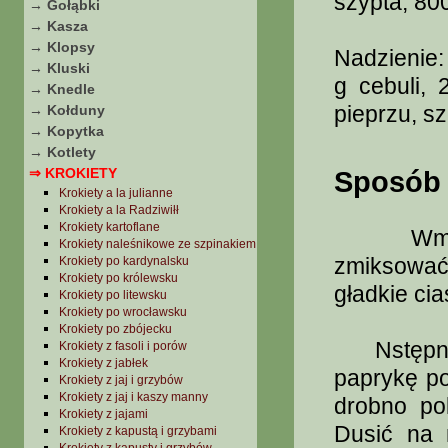
szypta, 800
→ Gołąbki
→ Kasza
→ Klopsy
Nadzienie:
→ Kluski
g cebuli, 
→ Knedle
pieprzu, sz
→ Kołduny
→ Kopytka
→ Kotlety
⇒ KROKIETY
Sposób 
Krokiety a la julianne
Krokiety a la Radziwiłł
Krokiety kartoflane
Wmieszać
Krokiety naleśnikowe ze szpinakiem
zmiksować
Krokiety po kardynalsku
Krokiety po królewsku
gładkie cia
Krokiety po litewsku
Krokiety po wrocławsku
Krokiety po zbójecku
Nstępnie 
Krokiety z fasoli i porów
Krokiety z jabłek
paprykę po
Krokiety z jaj i grzybów
Krokiety z jaj i kaszy manny
drobno po
Krokiety z jajami
Dusić na 
Krokiety z kapustą i grzybami