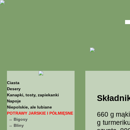
Ciasta
Desery
Kanapki, tosty, zapiekanki
Składnik
Napoje
Niepolskie, ale lubiane
660 g mąki
POTRAWY JARSKIE I PÓŁMIĘSNE
→ Bigosy
g turmerik
→ Bliny