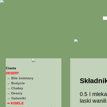
Ciasta
DESERY
→ Bite śmietany
Składnik
→ Budynie
→ Chałwy
0.5 l mlek
→ Desery
→ Galaretki
laski wanili
⇒ KISIELE