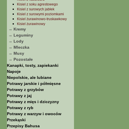
Kisiel z soku agrestowego
Kisiel z surowych jabłek
Kisiel z surowymi poziomkami
Kisiel żurawinowo-truskawkowy
Kisiel żurawinowy
→ Kremy
→ Leguminy
→ Lody
→ Mleczka
→ Musy
→ Pozostałe
Kanapki, tosty, zapiekanki
Napoje
Niepolskie, ale lubiane
Potrawy jarskie i półmięsne
Potrawy z grzybów
Potrawy z jaj
Potrawy z mięs i dziczyzny
Potrawy z ryb
Potrawy z warzyw i owoców
Przekąski
Przepisy Bahusa