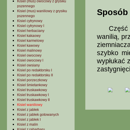
Kisiel (mus) owocowy z grysiku
pszennego
Sposób 
Kisiel (mus) waniliowy z grysiku
pszennego
Kisiel cytrynowy
Kisiel cytrynowy I
Część ml
Kisiel herbaciany
wanilią, p
Kisiel kakaowy
Kisiel karmelowy
ziemniac
Kisiel kawowy
Kisiel malinowy
szybko mi
Kisiel owocowy
wypłukać z
Kisiel owocowy I
Kisiel owsiany
zastygnięc
Kisiel po redaktorsku I
Kisiel po redaktorsku II
Kisiel porzeczkowy
Kisiel śmietankowy
Kisiel truskawkowy
Kisiel truskawkowy I
Kisiel truskawkowy II
Kisiel waniliowy
Kisiel z jabłek
Kisiel z jabłek gotowanych
Kisiel z jabłek I
Kisiel z malin
Kisiel z rabarbaru