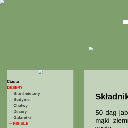
Ciasta
DESERY
→ Bite śmietany
Składnik
→ Budynie
→ Chałwy
50 dag jab
→ Desery
→ Galaretki
mąki ziem
⇒ KISIELE