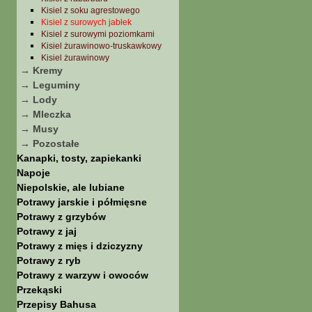
Kisiel z soku agrestowego
Kisiel z surowych jabłek
Kisiel z surowymi poziomkami
Kisiel żurawinowo-truskawkowy
Kisiel żurawinowy
→ Kremy
→ Leguminy
→ Lody
→ Mleczka
→ Musy
→ Pozostałe
Kanapki, tosty, zapiekanki
Napoje
Niepolskie, ale lubiane
Potrawy jarskie i półmięsne
Potrawy z grzybów
Potrawy z jaj
Potrawy z mięs i dziczyzny
Potrawy z ryb
Potrawy z warzyw i owoców
Przekąski
Przepisy Bahusa