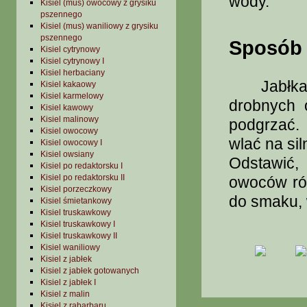
wody.
Kisiel (mus) owocowy z grysiku
pszennego
Kisiel (mus) waniliowy z grysiku
pszennego
Sposób 
Kisiel cytrynowy
Kisiel cytrynowy I
Kisiel herbaciany
Jabłka op
Kisiel kakaowy
Kisiel karmelowy
drobnych 
Kisiel kawowy
Kisiel malinowy
podgrzać.
Kisiel owocowy
wlać na si
Kisiel owocowy I
Kisiel owsiany
Odstawić,
Kisiel po redaktorsku I
Kisiel po redaktorsku II
owoców róż
Kisiel porzeczkowy
do smaku, w
Kisiel śmietankowy
Kisiel truskawkowy
Kisiel truskawkowy I
Kisiel truskawkowy II
Kisiel waniliowy
Kisiel z jabłek
Kisiel z jabłek gotowanych
Kisiel z jabłek I
Kisiel z malin
Kisiel z rabarbaru