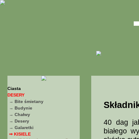
Ciasta
DESERY
→ Bite śmietany
Składnik
→ Budynie
→ Chałwy
40 dag ja
→ Desery
→ Galaretki
białego w
⇒ KISIELE