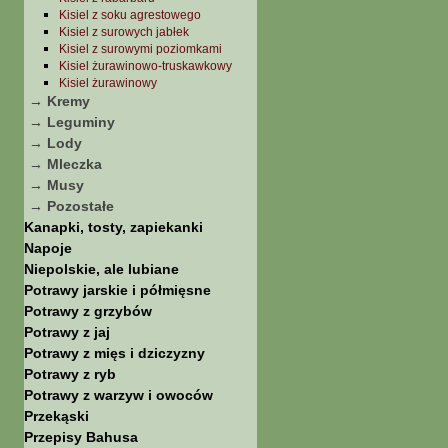
Kisiel z soku agrestowego
Kisiel z surowych jabłek
Kisiel z surowymi poziomkami
Kisiel żurawinowo-truskawkowy
Kisiel żurawinowy
→ Kremy
→ Leguminy
→ Lody
→ Mleczka
→ Musy
→ Pozostałe
Kanapki, tosty, zapiekanki
Napoje
Niepolskie, ale lubiane
Potrawy jarskie i półmięsne
Potrawy z grzybów
Potrawy z jaj
Potrawy z mięs i dziczyzny
Potrawy z ryb
Potrawy z warzyw i owoców
Przekąski
Przepisy Bahusa