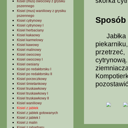
skórka cyt
Kisiel (mus) owocowy z grysiku
pszennego
Kisiel (mus) waniliowy z grysiku
pszennego
Sposób 
Kisiel cytrynowy
Kisiel cytrynowy I
Kisiel herbaciany
Jabłka um
Kisiel kakaowy
Kisiel karmelowy
piekarnik
Kisiel kawowy
Kisiel malinowy
przetrzeć
Kisiel owocowy
cytrynową
Kisiel owocowy I
Kisiel owsiany
ziemniac
Kisiel po redaktorsku I
Kisiel po redaktorsku II
Kompotie
Kisiel porzeczkowy
pozostawić
Kisiel śmietankowy
Kisiel truskawkowy
Kisiel truskawkowy I
Kisiel truskawkowy II
Kisiel waniliowy
Kisiel z jabłek
Kisiel z jabłek gotowanych
Kisiel z jabłek I
Kisiel z malin
Kisiel z rabarbaru