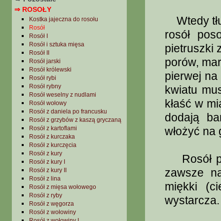
⇒ ROSOŁY
Wtedy tłus
Kostka jajeczna do rosołu
Rosół
rosół poso
Rosół I
Rosół i sztuka mięsa
pietruszki
Rosół II
porów, mar
Rosół jarski
Rosół królewski
pierwej na
Rosół rybi
Rosół rybny
kwiatu mu
Rosół weselny z nudlami
kłaść w mi
Rosół wołowy
Rosół z daniela po francusku
dodają ba
Rosół z grzybów z kaszą gryczaną
Rosół z kartoflami
włożyć na 
Rosół z kurczaka
Rosół z kurczęcia
Rosół z kury
Rosół pow
Rosół z kury I
zawsze na
Rosół z kury II
Rosół z lina
miękki (c
Rosół z mięsa wołowego
Rosół z ryby
wystarcza.
Rosół z węgorza
Rosół z wołowiny
Rosół z wołowiny I