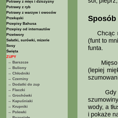
sól, piepr
Potrawy z mięs i dziczyzny
Potrawy z ryb
Potrawy z warzyw i owoców
Sposób 
Przekąski
Przepisy Bahusa
Przepisy od internautów
Chcąc mie
Przetwory
(funt to mn
Sałatki, surówki, mizerie
Sosy
funta.
Święta
ZUPY
Mięso zu
→ Barszcze
→ Buliony
(lepiej mi
→ Chłodniki
szumowania
→ Czerniny
→ Dodatki do zup
→ Flaczki
Gdy blis
→ Grochówki
szumowiny,
→ Kapuśniaki
wody, a tł
→ Krupniki
→ Polewki
i pokaże n
→ Pozostałe