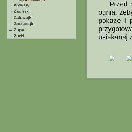
Przed pod
→ Wywary
ognia, żeby
→ Zacierki
→ Zalewajki
pokaże i 
→ Zarzucajki
przygoto
→ Zupy
usiekanej z
→ Żurki