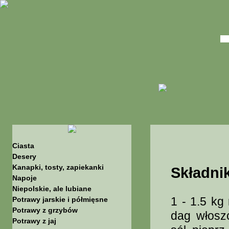
Ciasta
Desery
Kanapki, tosty, zapiekanki
Składnik
Napoje
Niepolskie, ale lubiane
1 - 1.5 kg
Potrawy jarskie i półmięsne
Potrawy z grzybów
dag włosz
Potrawy z jaj