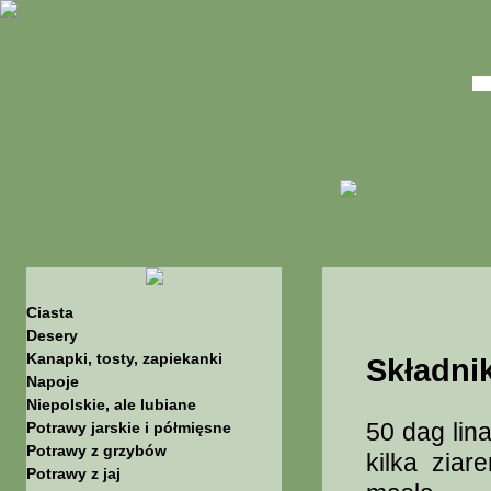
Ciasta
Desery
Kanapki, tosty, zapiekanki
Składnik
Napoje
Niepolskie, ale lubiane
50 dag lin
Potrawy jarskie i półmięsne
Potrawy z grzybów
kilka ziar
Potrawy z jaj