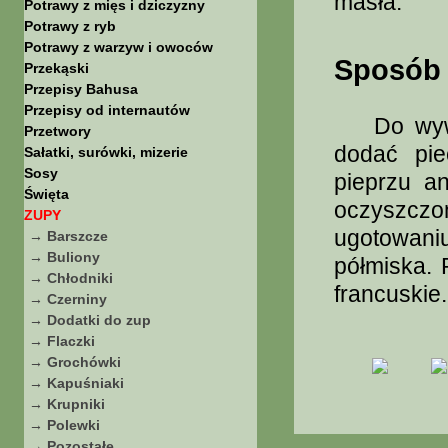
masła.
Potrawy z mięs i dziczyzny
Potrawy z ryb
Potrawy z warzyw i owoców
Sposób 
Przekąski
Przepisy Bahusa
Przepisy od internautów
Do wywar
Przetwory
dodać pie
Sałatki, surówki, mizerie
Sosy
pieprzu an
Święta
oczyszczo
ZUPY
ugotowan
→ Barszcze
→ Buliony
półmiska. 
→ Chłodniki
francuskie.
→ Czerniny
→ Dodatki do zup
→ Flaczki
→ Grochówki
→ Kapuśniaki
→ Krupniki
→ Polewki
→ Pozostałe