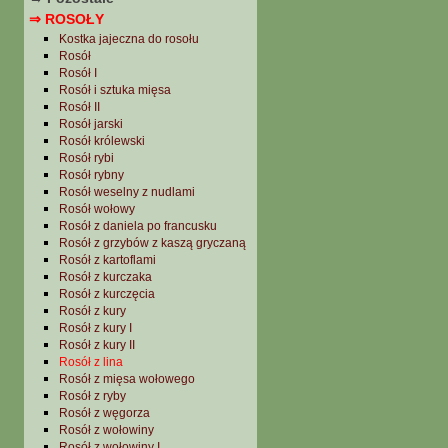
⇒ ROSOŁY
Kostka jajeczna do rosołu
Rosół
Rosół I
Rosół i sztuka mięsa
Rosół II
Rosół jarski
Rosół królewski
Rosół rybi
Rosół rybny
Rosół weselny z nudlami
Rosół wołowy
Rosół z daniela po francusku
Rosół z grzybów z kaszą gryczaną
Rosół z kartoflami
Rosół z kurczaka
Rosół z kurczęcia
Rosół z kury
Rosół z kury I
Rosół z kury II
Rosół z lina
Rosół z mięsa wołowego
Rosół z ryby
Rosół z węgorza
Rosół z wołowiny
Rosół z wołowiny I