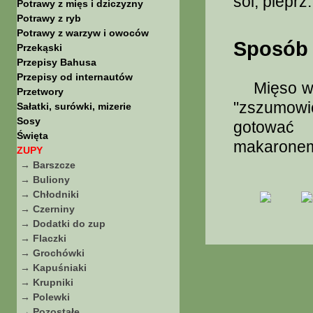
sól, pieprz.
Potrawy z mięs i dziczyzny
Potrawy z ryb
Potrawy z warzyw i owoców
Sposób 
Przekąski
Przepisy Bahusa
Przepisy od internautów
Mięso wrz
Przetwory
"zszumowić
Sałatki, surówki, mizerie
Sosy
gotować
Święta
makarone
ZUPY
→ Barszcze
→ Buliony
→ Chłodniki
→ Czerniny
→ Dodatki do zup
→ Flaczki
→ Grochówki
→ Kapuśniaki
→ Krupniki
→ Polewki
→ Pozostałe