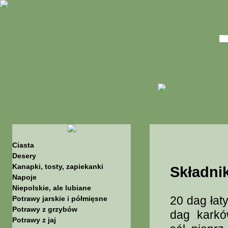
Ciasta
Desery
Kanapki, tosty, zapiekanki
Składnik
Napoje
Niepolskie, ale lubiane
20 dag łat
Potrawy jarskie i półmięsne
Potrawy z grzybów
dag karkó
Potrawy z jaj