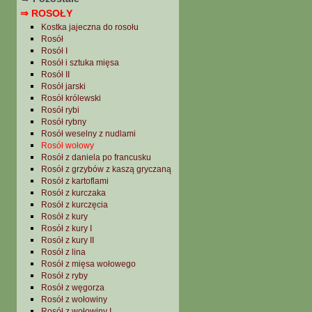
⇒ ROSOŁY
Kostka jajeczna do rosołu
Rosół
Rosół I
Rosół i sztuka mięsa
Rosół II
Rosół jarski
Rosół królewski
Rosół rybi
Rosół rybny
Rosół weselny z nudlami
Rosół wołowy
Rosół z daniela po francusku
Rosół z grzybów z kaszą gryczaną
Rosół z kartoflami
Rosół z kurczaka
Rosół z kurczęcia
Rosół z kury
Rosół z kury I
Rosół z kury II
Rosół z lina
Rosół z mięsa wołowego
Rosół z ryby
Rosół z węgorza
Rosół z wołowiny
Rosół z wołowiny I