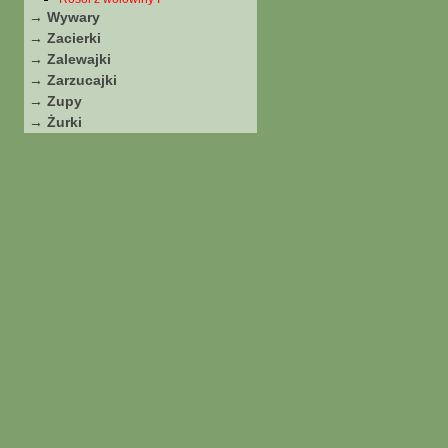
→ Wywary
→ Zacierki
→ Zalewajki
→ Zarzucajki
→ Zupy
→ Żurki