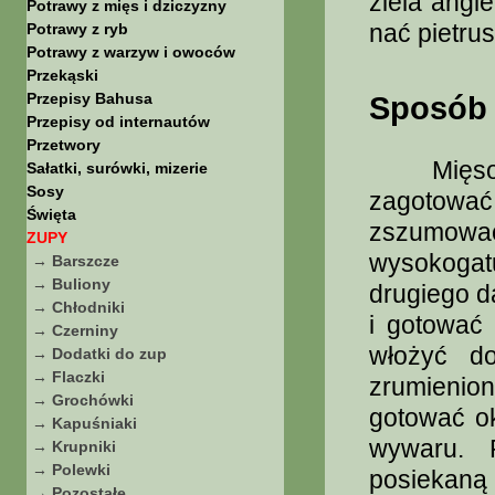
ziela angie
Potrawy z mięs i dziczyzny
nać pietrus
Potrawy z ryb
Potrawy z warzyw i owoców
Przekąski
Przepisy Bahusa
Sposób 
Przepisy od internautów
Przetwory
Mięso um
Sałatki, surówki, mizerie
Sosy
zagotowa
Święta
zszumować
ZUPY
wysokogat
→ Barszcze
→ Buliony
drugiego d
→ Chłodniki
i gotować
→ Czerniny
włożyć d
→ Dodatki do zup
→ Flaczki
zrumienion
→ Grochówki
gotować ok
→ Kapuśniaki
wywaru. 
→ Krupniki
→ Polewki
posiekaną
→ Pozostałe