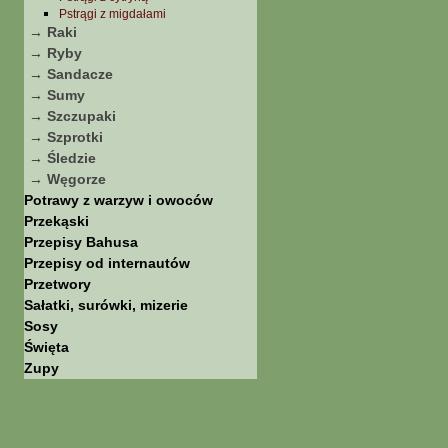
Pstrągi z migdałami
→ Raki
→ Ryby
→ Sandacze
→ Sumy
→ Szczupaki
→ Szprotki
→ Śledzie
→ Węgorze
Potrawy z warzyw i owoców
Przekąski
Przepisy Bahusa
Przepisy od internautów
Przetwory
Sałatki, surówki, mizerie
Sosy
Święta
Zupy