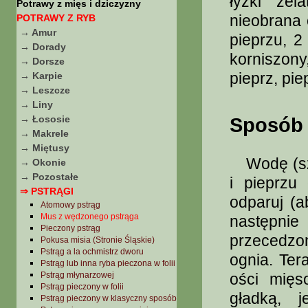
łyżki żel
Potrawy z mięs i dziczyzny
nieobrana 
POTRAWY Z RYB
→ Amur
pieprzu, 2
→ Dorady
korniszony,
→ Dorsze
pieprz, pie
→ Karpie
→ Leszcze
→ Liny
→ Łososie
Sposób 
→ Makrele
→ Miętusy
Wodę (szkl
→ Okonie
→ Pozostałe
i pieprzu
⇒ PSTRĄGI
odparuj (a
Atomowy pstrąg
Mus z wędzonego pstrąga
następnie
Pieczony pstrąg
przecedzo
Pokusa misia (Stronie Śląskie)
Pstrąg a la ochmistrz dworu
ognia. Ter
Pstrąg lub inna ryba pieczona w folii
Pstrąg młynarzowej
ości mięs
Pstrąg pieczony w folii
gładką, 
Pstrąg pieczony w klasyczny sposób