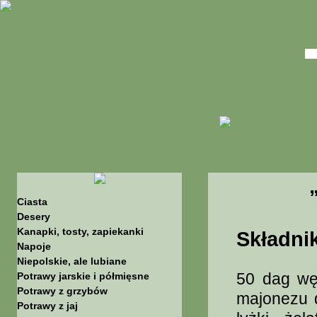
Ciasta
Desery
Kanapki, tosty, zapiekanki
Składnik
Napoje
Niepolskie, ale lubiane
50 dag węd
Potrawy jarskie i półmięsne
Potrawy z grzybów
majonezu d
Potrawy z jaj