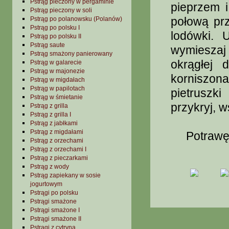
Pstrąg pieczony w pergaminie
pieprzem 
Pstrąg pieczony w soli
połową pr
Pstrąg po polanowsku (Polanów)
Pstrąg po polsku I
lodówki. 
Pstrąg po polsku II
Pstrąg saute
wymieszaj
Pstrąg smażony panierowany
okrągłej 
Pstrąg w galarecie
Pstrąg w majonezie
korniszona
Pstrąg w migdałach
Pstrąg w papilotach
pietruszki
Pstrąg w śmietanie
przykryj, 
Pstrąg z grilla
Pstrąg z grilla I
Pstrąg z jabłkami
Pstrąg z migdałami
Potrawę p
Pstrąg z orzechami
Pstrąg z orzechami I
Pstrąg z pieczarkami
Pstrąg z wody
Pstrąg zapiekany w sosie
jogurtowym
Pstrągi po polsku
Pstrągi smażone
Pstrągi smażone I
Pstrągi smażone II
Pstrągi z cytryną