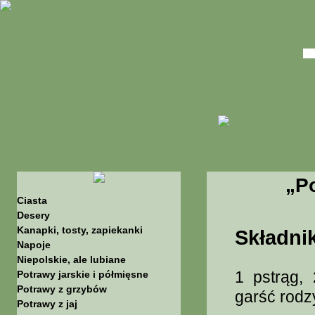
„Po
Ciasta
Desery
Kanapki, tosty, zapiekanki
Składnik
Napoje
Niepolskie, ale lubiane
1 pstrąg,
Potrawy jarskie i półmięsne
Potrawy z grzybów
garść rodz
Potrawy z jaj