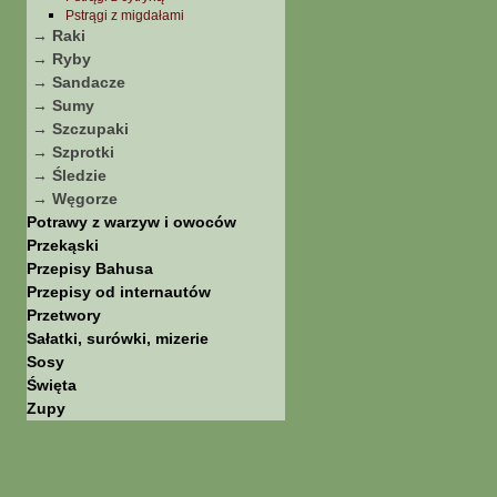
Pstrągi z migdałami
→ Raki
→ Ryby
→ Sandacze
→ Sumy
→ Szczupaki
→ Szprotki
→ Śledzie
→ Węgorze
Potrawy z warzyw i owoców
Przekąski
Przepisy Bahusa
Przepisy od internautów
Przetwory
Sałatki, surówki, mizerie
Sosy
Święta
Zupy