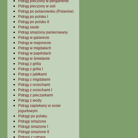
Pstrąg pieczony w pergaminie
Pstrąg pieczony w soli
Pstrąg po polanowsku (Polanów)
Pstrąg po polsku I
Pstrąg po polsku II
Pstrąg saute
Pstrąg smażony panierowany
Pstrąg w galarecie
Pstrąg w majonezie
Pstrąg w migdałach
Pstrąg w papilotach
Pstrąg w śmietanie
Pstrąg z grilla
Pstrąg z grilla I
Pstrąg z jabłkami
Pstrąg z migdałami
Pstrąg z orzechami
Pstrąg z orzechami I
Pstrąg z pieczarkami
Pstrąg z wody
Pstrąg zapiekany w sosie
jogurtowym
Pstrągi po polsku
Pstrągi smażone
Pstrągi smażone I
Pstrągi smażone II
Pstrągi z cytryną