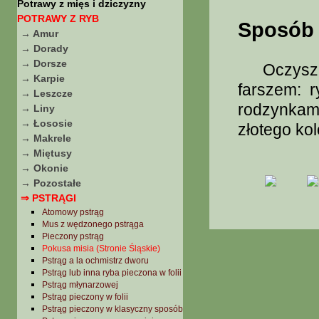
Potrawy z mięs i dziczyzny
POTRAWY Z RYB
Sposób 
→ Amur
→ Dorady
→ Dorsze
Oczyszcz
→ Karpie
farszem: 
→ Leszcze
rodzynkami
→ Liny
→ Łososie
złotego ko
→ Makrele
→ Miętusy
→ Okonie
→ Pozostałe
⇒ PSTRĄGI
Atomowy pstrąg
Mus z wędzonego pstrąga
Pieczony pstrąg
Pokusa misia (Stronie Śląskie)
Pstrąg a la ochmistrz dworu
Pstrąg lub inna ryba pieczona w folii
Pstrąg młynarzowej
Pstrąg pieczony w folii
Pstrąg pieczony w klasyczny sposób