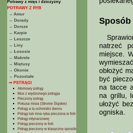
posiekanego
Potrawy z mięs i dziczyzny
POTRAWY Z RYB
→ Amur
Sposób 
→ Dorady
→ Dorsze
→ Karpie
Sprawione
→ Leszcze
natrzeć p
→ Liny
→ Łososie
miejsce. 
→ Makrele
wymieszać
→ Miętusy
obłożyć ma
→ Okonie
→ Pozostałe
być piecz
⇒ PSTRĄGI
na tacce 
Atomowy pstrąg
Mus z wędzonego pstrąga
na grillu,
Pieczony pstrąg
ułożyć be
Pokusa misia (Stronie Śląskie)
Pstrąg a la ochmistrz dworu
ogniska.
Pstrąg lub inna ryba pieczona w folii
Pstrąg młynarzowej
Pstrąg pieczony w folii
Pstrąg pieczony w klasyczny sposób