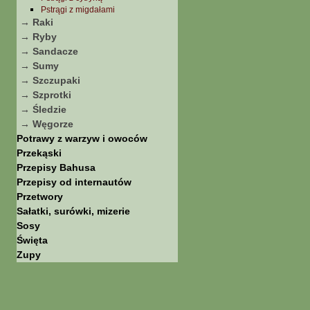
Pstrągi z migdałami
→ Raki
→ Ryby
→ Sandacze
→ Sumy
→ Szczupaki
→ Szprotki
→ Śledzie
→ Węgorze
Potrawy z warzyw i owoców
Przekąski
Przepisy Bahusa
Przepisy od internautów
Przetwory
Sałatki, surówki, mizerie
Sosy
Święta
Zupy