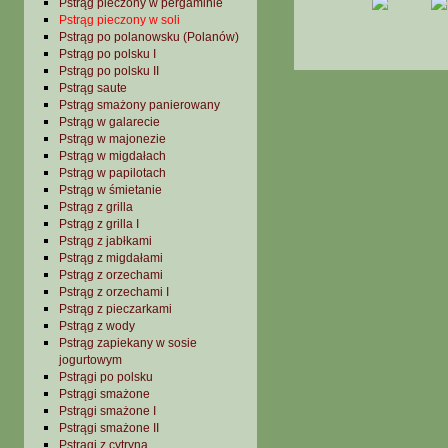
Pstrąg pieczony w pergaminie
Pstrąg pieczony w soli
Pstrąg po polanowsku (Polanów)
Pstrąg po polsku I
Pstrąg po polsku II
Pstrąg saute
Pstrąg smażony panierowany
Pstrąg w galarecie
Pstrąg w majonezie
Pstrąg w migdałach
Pstrąg w papilotach
Pstrąg w śmietanie
Pstrąg z grilla
Pstrąg z grilla I
Pstrąg z jabłkami
Pstrąg z migdałami
Pstrąg z orzechami
Pstrąg z orzechami I
Pstrąg z pieczarkami
Pstrąg z wody
Pstrąg zapiekany w sosie
jogurtowym
Pstrągi po polsku
Pstrągi smażone
Pstrągi smażone I
Pstrągi smażone II
Pstrągi z cytryną