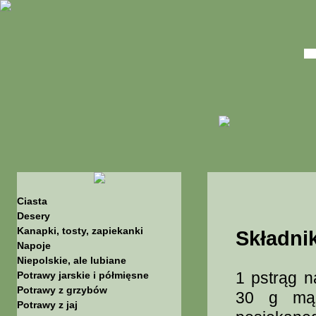
Ciasta
Desery
Kanapki, tosty, zapiekanki
Składnik
Napoje
Niepolskie, ale lubiane
1 pstrąg n
Potrawy jarskie i półmięsne
Potrawy z grzybów
30 g mąk
Potrawy z jaj