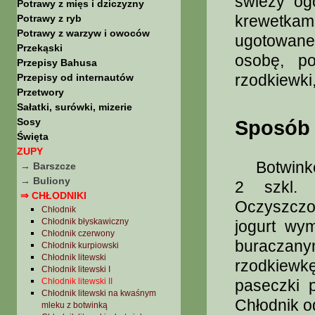
świeży og
Potrawy z mięs i dziczyzny
krewetkam
Potrawy z ryb
Potrawy z warzyw i owoców
ugotowane 
Przekąski
osobę, p
Przepisy Bahusa
rzodkiewki,
Przepisy od internautów
Przetwory
Sałatki, surówki, mizerie
Sosy
Sposób 
Święta
ZUPY
Botwinkę 
→ Barszcze
→ Buliony
2 szkl. 
⇒ CHŁODNIKI
Oczyszczon
Chłodnik
Chłodnik błyskawiczny
jogurt wy
Chłodnik czerwony
buraczan
Chłodnik kurpiowski
Chłodnik litewski
rzodkiewk
Chłodnik litewski I
Chłodnik litewski II
paseczki 
Chłodnik litewski na kwaśnym
Chłodnik o
mleku z botwinką