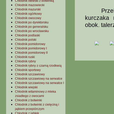
Chłodnik litewski z botwinką
Chłodnik mazowiecki
Przekroj
Chłodnik mazurski
Chłodnik ogórkowy
kurczaka
Chłodnik owocowy
Chłodnik po dyrektorsku
obok. taler
Chłodnik po generalsku
Chłodnik po wrocławsku
Chłodnik podlaski
Chłodnik polski
Chłodnik pomidorowy
Chłodnik pomidorowy I
Chłodnik pomidorowy II
Chłodnik ruski
Chłodnik rybny
Chłodnik rybny z czarną rzodkwią
Chłodnik sportowy
Chłodnik szczawiowy
Chłodnik szczawiowy na serwatce
Chłodnik szczawiowy na serwatce I
Chłodnik wiejski
Chłodnik witaminowy z mleka
zsiadłego z owocami
Chłodnik z botwinki
Chłodnik z botwinki z cielęciną i
jajkiem przepiórczym
Chłodnik z jabłek