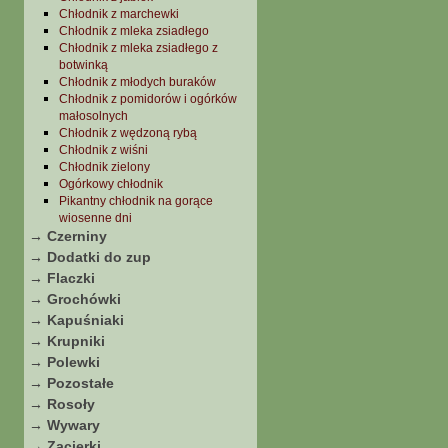
Chłodnik z marchewki
Chłodnik z mleka zsiadłego
Chłodnik z mleka zsiadłego z
botwinką
Chłodnik z młodych buraków
Chłodnik z pomidorów i ogórków
małosolnych
Chłodnik z wędzoną rybą
Chłodnik z wiśni
Chłodnik zielony
Ogórkowy chłodnik
Pikantny chłodnik na gorące
wiosenne dni
→ Czerniny
→ Dodatki do zup
→ Flaczki
→ Grochówki
→ Kapuśniaki
→ Krupniki
→ Polewki
→ Pozostałe
→ Rosoły
→ Wywary
→ Zacierki