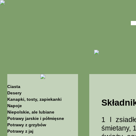
Ciasta
Desery
Kanapki, tosty, zapiekanki
Składnik
Napoje
Niepolskie, ale lubiane
1 l zsiad
Potrawy jarskie i półmięsne
Potrawy z grzybów
śmietany, 
Potrawy z jaj