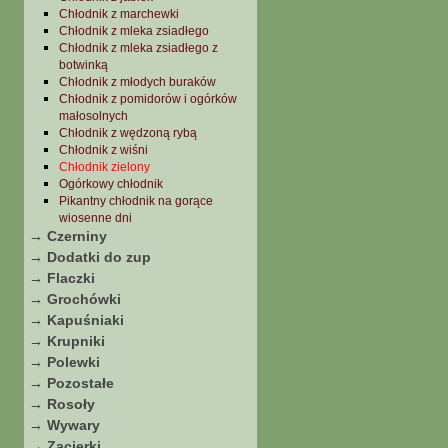
Chłodnik z marchewki
Chłodnik z mleka zsiadłego
Chłodnik z mleka zsiadłego z
botwinką
Chłodnik z młodych buraków
Chłodnik z pomidorów i ogórków
małosolnych
Chłodnik z wędzoną rybą
Chłodnik z wiśni
Chłodnik zielony
Ogórkowy chłodnik
Pikantny chłodnik na gorące
wiosenne dni
→ Czerniny
→ Dodatki do zup
→ Flaczki
→ Grochówki
→ Kapuśniaki
→ Krupniki
→ Polewki
→ Pozostałe
→ Rosoły
→ Wywary
→ Zacierki