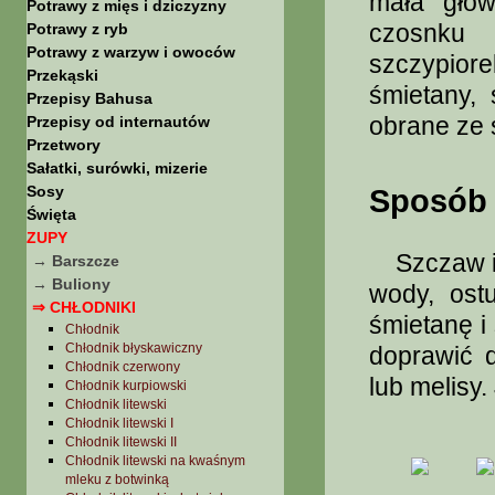
mała głów
Potrawy z mięs i dziczyzny
czosnku 
Potrawy z ryb
Potrawy z warzyw i owoców
szczypiorek
Przekąski
śmietany, 
Przepisy Bahusa
obrane ze 
Przepisy od internautów
Przetwory
Sałatki, surówki, mizerie
Sosy
Sposób 
Święta
ZUPY
Szczaw i 
→ Barszcze
→ Buliony
wody, ostu
⇒ CHŁODNIKI
śmietanę i
Chłodnik
Chłodnik błyskawiczny
doprawić 
Chłodnik czerwony
lub melisy.
Chłodnik kurpiowski
Chłodnik litewski
Chłodnik litewski I
Chłodnik litewski II
Chłodnik litewski na kwaśnym
mleku z botwinką