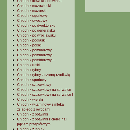
Chłodnik litewski z botwinką
Chłodnik mazowiecki
Chłodnik mazurski
Chłodnik ogórkowy
Chłodnik owocowy
Chłodnik po dyrektorsku
Chłodnik po generalsku
Chłodnik po wrocławsku
Chłodnik podlaski
Chłodnik polski
Chłodnik pomidorowy
Chłodnik pomidorowy I
Chłodnik pomidorowy II
Chłodnik ruski
Chłodnik rybny
Chłodnik rybny z czarną rzodkwią
Chłodnik sportowy
Chłodnik szczawiowy
Chłodnik szczawiowy na serwatce
Chłodnik szczawiowy na serwatce I
Chłodnik wiejski
Chłodnik witaminowy z mleka
zsiadłego z owocami
Chłodnik z botwinki
Chłodnik z botwinki z cielęciną i
jajkiem przepiórczym
Chłodnik z jabłek