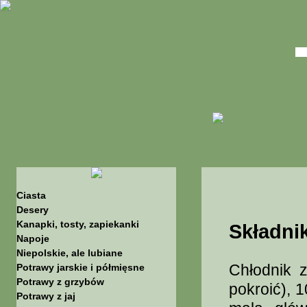
Ciasta
Desery
Kanapki, tosty, zapiekanki
Składnik
Napoje
Niepolskie, ale lubiane
Chłodnik 
Potrawy jarskie i półmięsne
Potrawy z grzybów
pokroić), 
Potrawy z jaj