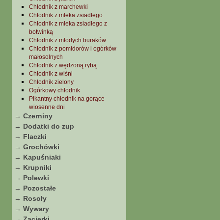
Chłodnik z marchewki
Chłodnik z mleka zsiadłego
Chłodnik z mleka zsiadłego z
botwinką
Chłodnik z młodych buraków
Chłodnik z pomidorów i ogórków
małosolnych
Chłodnik z wędzoną rybą
Chłodnik z wiśni
Chłodnik zielony
Ogórkowy chłodnik
Pikantny chłodnik na gorące
wiosenne dni
→ Czerniny
→ Dodatki do zup
→ Flaczki
→ Grochówki
→ Kapuśniaki
→ Krupniki
→ Polewki
→ Pozostałe
→ Rosoły
→ Wywary
→ Zacierki