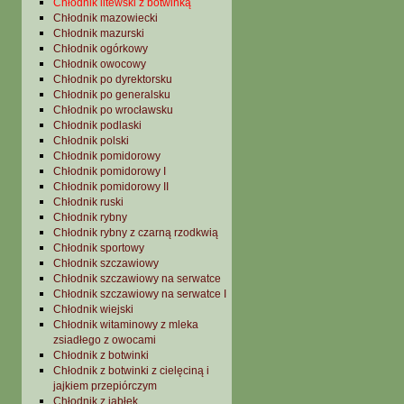
Chłodnik litewski z botwinką
Chłodnik mazowiecki
Chłodnik mazurski
Chłodnik ogórkowy
Chłodnik owocowy
Chłodnik po dyrektorsku
Chłodnik po generalsku
Chłodnik po wrocławsku
Chłodnik podlaski
Chłodnik polski
Chłodnik pomidorowy
Chłodnik pomidorowy I
Chłodnik pomidorowy II
Chłodnik ruski
Chłodnik rybny
Chłodnik rybny z czarną rzodkwią
Chłodnik sportowy
Chłodnik szczawiowy
Chłodnik szczawiowy na serwatce
Chłodnik szczawiowy na serwatce I
Chłodnik wiejski
Chłodnik witaminowy z mleka
zsiadłego z owocami
Chłodnik z botwinki
Chłodnik z botwinki z cielęciną i
jajkiem przepiórczym
Chłodnik z jabłek