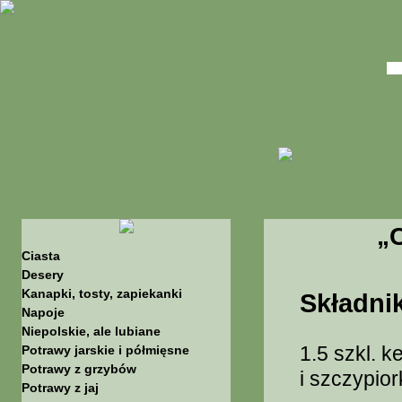
„C
Ciasta
Desery
Kanapki, tosty, zapiekanki
Składnik
Napoje
Niepolskie, ale lubiane
1.5 szkl. k
Potrawy jarskie i półmięsne
Potrawy z grzybów
i szczypior
Potrawy z jaj