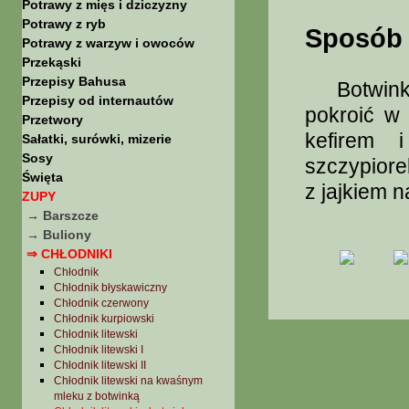
Potrawy z mięs i dziczyzny
Potrawy z ryb
Sposób 
Potrawy z warzyw i owoców
Przekąski
Przepisy Bahusa
Botwinkę 
Przepisy od internautów
pokroić w
Przetwory
kefirem 
Sałatki, surówki, mizerie
Sosy
szczypiore
Święta
z jajkiem n
ZUPY
→ Barszcze
→ Buliony
⇒ CHŁODNIKI
Chłodnik
Chłodnik błyskawiczny
Chłodnik czerwony
Chłodnik kurpiowski
Chłodnik litewski
Chłodnik litewski I
Chłodnik litewski II
Chłodnik litewski na kwaśnym
mleku z botwinką