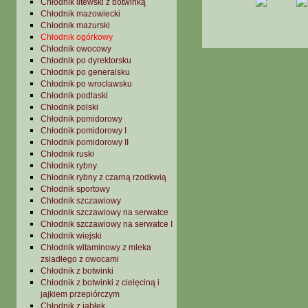
Chłodnik litewski z botwinką
Chłodnik mazowiecki
Chłodnik mazurski
Chłodnik ogórkowy
Chłodnik owocowy
Chłodnik po dyrektorsku
Chłodnik po generalsku
Chłodnik po wrocławsku
Chłodnik podlaski
Chłodnik polski
Chłodnik pomidorowy
Chłodnik pomidorowy I
Chłodnik pomidorowy II
Chłodnik ruski
Chłodnik rybny
Chłodnik rybny z czarną rzodkwią
Chłodnik sportowy
Chłodnik szczawiowy
Chłodnik szczawiowy na serwatce
Chłodnik szczawiowy na serwatce I
Chłodnik wiejski
Chłodnik witaminowy z mleka
zsiadłego z owocami
Chłodnik z botwinki
Chłodnik z botwinki z cielęciną i
jajkiem przepiórczym
Chłodnik z jabłek