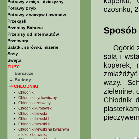
koperku, 
Potrawy z mięs i dziczyzny
czosnku, 2 
Potrawy z ryb
Potrawy z warzyw i owoców
Przekąski
Przepisy Bahusa
Sposób 
Przepisy od internautów
Przetwory
Ogórki ze
Sałatki, surówki, mizerie
Sosy
solą i wst
Święta
koperek, 
ZUPY
zmiażdżyć
→ Barszcze
→ Buliony
wazy. Sc
⇒ CHŁODNIKI
zieleninę,
Chłodnik
Chłodnik błyskawiczny
Chłodnik 
Chłodnik czerwony
plasterka
Chłodnik kurpiowski
Chłodnik litewski
pieczywem 
Chłodnik litewski I
Chłodnik litewski II
Chłodnik litewski na kwaśnym
mleku z botwinką