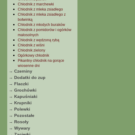
Chłodnik z marchewki
Chłodnik z mleka zsiadłego
Chłodnik z mleka zsiadłego z
botwinką
Chłodnik z młodych buraków
Chłodnik z pomidorów i ogórków
małosolnych
Chłodnik z wędzoną rybą
Chłodnik z wiśni
Chłodnik zielony
Ogórkowy chłodnik
Pikantny chłodnik na gorące
wiosenne dni
→ Czerniny
→ Dodatki do zup
→ Flaczki
→ Grochówki
→ Kapuśniaki
→ Krupniki
→ Polewki
→ Pozostałe
→ Rosoły
→ Wywary
→ Zacierki