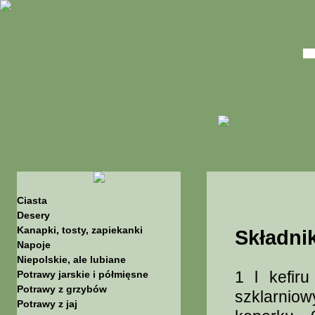
Ciasta
Desery
Kanapki, tosty, zapiekanki
Składnik
Napoje
Niepolskie, ale lubiane
1 l kefir
Potrawy jarskie i półmięsne
Potrawy z grzybów
szklarnio
Potrawy z jaj