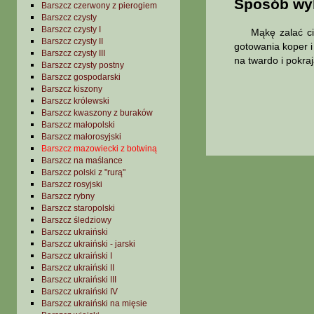
Sposób wy
Barszcz czerwony z pierogiem
Barszcz czysty
Barszcz czysty I
Mąkę zalać ciep
Barszcz czysty II
gotowania koper 
Barszcz czysty III
na twardo i pokraj
Barszcz czysty postny
Barszcz gospodarski
Barszcz kiszony
Barszcz królewski
Barszcz kwaszony z buraków
Barszcz małopolski
Barszcz małorosyjski
Barszcz mazowiecki z botwiną
Barszcz na maślance
Barszcz polski z "rurą"
Barszcz rosyjski
Barszcz rybny
Barszcz staropolski
Barszcz śledziowy
Barszcz ukraiński
Barszcz ukraiński - jarski
Barszcz ukraiński I
Barszcz ukraiński II
Barszcz ukraiński III
Barszcz ukraiński IV
Barszcz ukraiński na mięsie