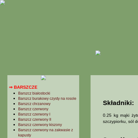
Potrawy z grzybów
Potrawy z jaj
Potrawy z mięs i dziczyzny
Potrawy z ryb
Potrawy z warzyw i owoców
Przekąski
Przepisy Bahusa
Przepisy od internautów
Przetwory
Sałatki, surówki, mizerie
Sosy
Święta
ZUPY
⇒ BARSZCZE
Barszcz białostocki
Barszcz burakowy czysty na rosole
Składniki:
Barszcz chrzanowy
Barszcz czerwony
Barszcz czerwony I
0.25 kg mąki żyt
Barszcz czerwony II
szczypiorku, sól d
Barszcz czerwony kiszony
Barszcz czerwony na zakwasie z
kapusty