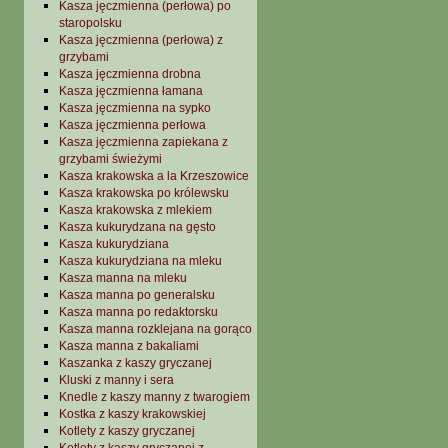
Kasza jęczmienna (perłowa) po
staropolsku
Kasza jęczmienna (perłowa) z
grzybami
Kasza jęczmienna drobna
Kasza jęczmienna łamana
Kasza jęczmienna na sypko
Kasza jęczmienna perłowa
Kasza jęczmienna zapiekana z
grzybami świeżymi
Kasza krakowska a la Krzeszowice
Kasza krakowska po królewsku
Kasza krakowska z mlekiem
Kasza kukurydzana na gęsto
Kasza kukurydziana
Kasza kukurydziana na mleku
Kasza manna na mleku
Kasza manna po generalsku
Kasza manna po redaktorsku
Kasza manna rozklejana na gorąco
Kasza manna z bakaliami
Kaszanka z kaszy gryczanej
Kluski z manny i sera
Knedle z kaszy manny z twarogiem
Kostka z kaszy krakowskiej
Kotlety z kaszy gryczanej