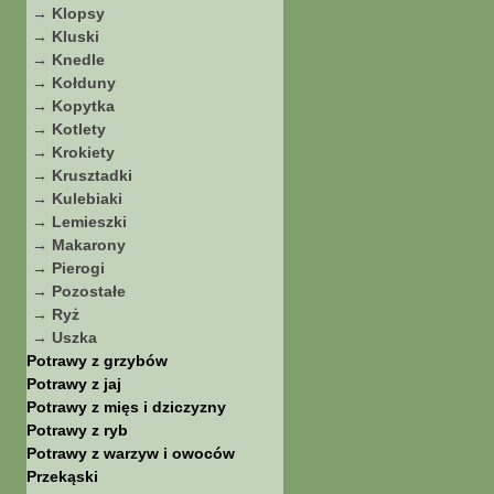
→ Klopsy
→ Kluski
→ Knedle
→ Kołduny
→ Kopytka
→ Kotlety
→ Krokiety
→ Krusztadki
→ Kulebiaki
→ Lemieszki
→ Makarony
→ Pierogi
→ Pozostałe
→ Ryż
→ Uszka
Potrawy z grzybów
Potrawy z jaj
Potrawy z mięs i dziczyzny
Potrawy z ryb
Potrawy z warzyw i owoców
Przekąski