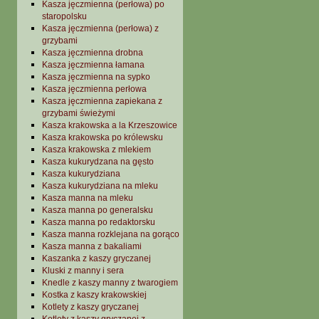
Kasza jęczmienna (perłowa) po
staropolsku
Kasza jęczmienna (perłowa) z
grzybami
Kasza jęczmienna drobna
Kasza jęczmienna łamana
Kasza jęczmienna na sypko
Kasza jęczmienna perłowa
Kasza jęczmienna zapiekana z
grzybami świeżymi
Kasza krakowska a la Krzeszowice
Kasza krakowska po królewsku
Kasza krakowska z mlekiem
Kasza kukurydzana na gęsto
Kasza kukurydziana
Kasza kukurydziana na mleku
Kasza manna na mleku
Kasza manna po generalsku
Kasza manna po redaktorsku
Kasza manna rozklejana na gorąco
Kasza manna z bakaliami
Kaszanka z kaszy gryczanej
Kluski z manny i sera
Knedle z kaszy manny z twarogiem
Kostka z kaszy krakowskiej
Kotlety z kaszy gryczanej