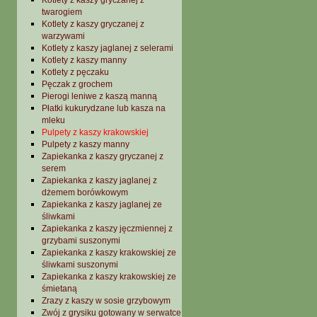
Kotlety z kaszy gryczanej z
twarogiem
Kotlety z kaszy gryczanej z
warzywami
Kotlety z kaszy jaglanej z selerami
Kotlety z kaszy manny
Kotlety z pęczaku
Pęczak z grochem
Pierogi leniwe z kaszą manną
Płatki kukurydzane lub kasza na
mleku
Pulpety z kaszy krakowskiej
Pulpety z kaszy manny
Zapiekanka z kaszy gryczanej z
serem
Zapiekanka z kaszy jaglanej z
dżemem borówkowym
Zapiekanka z kaszy jaglanej ze
śliwkami
Zapiekanka z kaszy jęczmiennej z
grzybami suszonymi
Zapiekanka z kaszy krakowskiej ze
śliwkami suszonymi
Zapiekanka z kaszy krakowskiej ze
śmietaną
Zrazy z kaszy w sosie grzybowym
Zwój z grysiku gotowany w serwatce