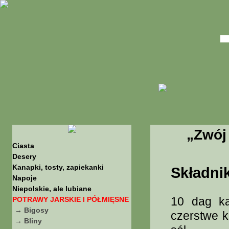
„Zwój
Ciasta
Desery
Kanapki, tosty, zapiekanki
Składnik
Napoje
Niepolskie, ale lubiane
10 dag ka
POTRAWY JARSKIE I PÓŁMIĘSNE
→ Bigosy
czerstwe ka
→ Bliny