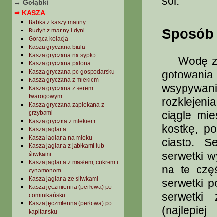
sól.
→ Gołąbki
⇒ KASZA
Babka z kaszy manny
Sposób 
Budyń z manny i dyni
Gorąca kolacja
Kasza gryczana biała
Kasza gryczana na sypko
Wodę zago
Kasza gryczana palona
Kasza gryczana po gospodarsku
gotowania
Kasza gryczana z mlekiem
wsypywani
Kasza gryczana z serem
twarogowym
rozklejenia
Kasza gryczana zapiekana z
ciągle mie
grzybami
Kasza gryczna z mlekiem
kostkę, po
Kasza jaglana
Kasza jaglana na mleku
ciasto. S
Kasza jaglana z jabłkami lub
serwetki w
śliwkami
Kasza jaglana z masłem, cukrem i
na te czę
cynamonem
Kasza jaglana ze śliwkami
serwetki p
Kasza jęczmienna (perłowa) po
serwetki
dominikańsku
Kasza jęczmienna (perłowa) po
(najlepie
kapitańsku