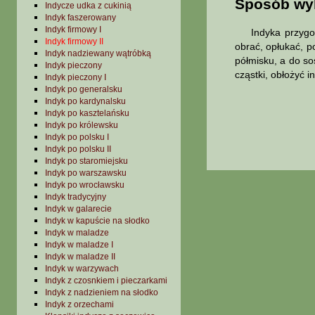
Sposób wy
Indycze udka z cukinią
Indyk faszerowany
Indyk firmowy I
Indyka przygotow
Indyk firmowy II
obrać, opłukać, p
Indyk nadziewany wątróbką
półmisku, a do s
Indyk pieczony
cząstki, obłożyć 
Indyk pieczony I
Indyk po generalsku
Indyk po kardynalsku
Indyk po kasztelańsku
Indyk po królewsku
Indyk po polsku I
Indyk po polsku II
Indyk po staromiejsku
Indyk po warszawsku
Indyk po wrocławsku
Indyk tradycyjny
Indyk w galarecie
Indyk w kapuście na słodko
Indyk w maladze
Indyk w maladze I
Indyk w maladze II
Indyk w warzywach
Indyk z czosnkiem i pieczarkami
Indyk z nadzieniem na słodko
Indyk z orzechami