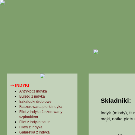
Desery
Kanapki, tosty, zapiekanki
Napoje
Niepolskie, ale lubiane
Potrawy jarskie i półmięsne
Potrawy z grzybów
Potrawy z jaj
POTRAWY Z MIĘS I DZICZYZNY
→ Baranina
→ Cielęcina
⇒ DRÓB
Pulpety dietetyczne
→ Gęsi
⇒ INDYKI
Antrykot z indyka
Buletki z indyka
Składniki:
Eskalopki drobiowe
Faszerowana pierś indyka
Filet z indyka faszerowany
Indyk (młody), tł
szpinakiem
mąki, natka pietru
Filet z indyka saute
Filety z indyka
Galaretka z indyka