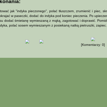
konania:
ać jak "indyka pieczonego", polać tłuszczem, zrumienić i piec, 
okrajać w paseczki, dodać do indyka pod koniec pieczenia. Po upieczen
osu dodać śmietanę wymieszaną z mąką, zagotować i doprawić. Pomido
indyka, polać sosem wymieszanym z posiekaną natką pietruszki, zapiec
[Komentarzy: 0]