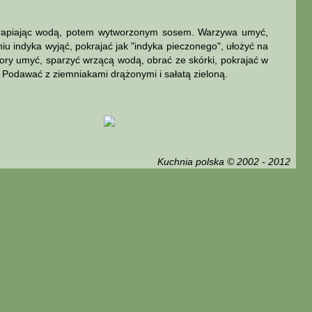
skrapiając wodą, potem wytworzonym sosem. Warzywa umyć,
iu indyka wyjąć, pokrajać jak "indyka pieczonego", ułożyć na
ry umyć, sparzyć wrzącą wodą, obrać ze skórki, pokrajać w
. Podawać z ziemniakami drążonymi i sałatą zieloną.
Kuchnia polska © 2002 - 2012