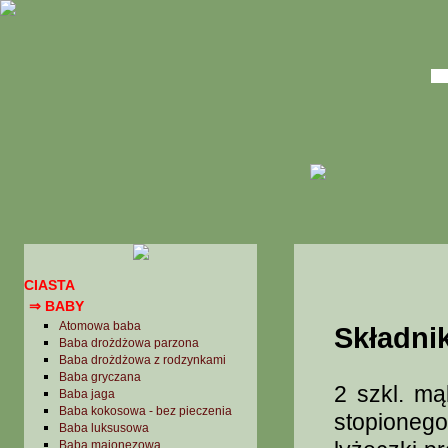
CIASTA
⇒ BABY
Atomowa baba
Składnik
Baba drożdżowa parzona
Baba drożdżowa z rodzynkami
Baba gryczana
2 szkl. mąk
Baba jaga
Baba kokosowa - bez pieczenia
stopioneg
Baba luksusowa
Baba majonezowa