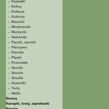
→ Karpatki
→ Keksy
→ Kołacze
→ Kołocze
→ Mazurki
→ Miodowniki
→ Murzynki
→ Naleśniki
→ Pączki, oponki
→ Pieczywo
→ Pierniki
→ Placki
→ Pozostałe
→ Serniki
→ Strucle
→ Strudle
→ Szarlotki
→ Torty
→ Wafle
Desery
Kanapki, tosty, zapiekanki
Napoje