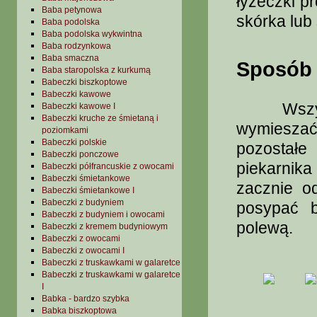
łyżeczki p
Baba petynowa
skórka lub 
Baba podolska
Baba podolska wykwintna
Baba rodzynkowa
Baba smaczna
Sposób 
Baba staropolska z kurkumą
Babeczki biszkoptowe
Babeczki kawowe
Wszystki
Babeczki kawowe I
Babeczki kruche ze śmietaną i
wymieszać 
poziomkami
Babeczki polskie
pozostał
Babeczki ponczowe
piekarnika 
Babeczki półfrancuskie z owocami
Babeczki śmietankowe
zacznie o
Babeczki śmietankowe I
Babeczki z budyniem
posypać 
Babeczki z budyniem i owocami
polewą.
Babeczki z kremem budyniowym
Babeczki z owocami
Babeczki z owocami I
Babeczki z truskawkami w galaretce
Babeczki z truskawkami w galaretce
I
Babka - bardzo szybka
Babka biszkoptowa