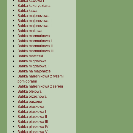
Babka kawowa I
Babka kukurydziana
Babka łatwa
Babka majonezowa
Babka majonezowa I
Babka majonezowa II
Babka makowa
Babka marmurkowa
Babka marmurkowa I
Babka marmurkowa II
Babka marmurkowa III
Babka mateczki
Babka migdałowa
Babka migdałowa I
Babka na majonezie
Babka naleśnikowa z ryżem i
pomidorami
Babka naleśnikowa z serem
Babka olejowa
Babka orzechowa
Babka parzona
Babka piaskowa
Babka piaskowa I
Babka piaskowa II
Babka piaskowa III
Babka piaskowa IV
Babka piaskowa V