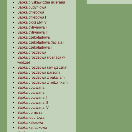
Babka błyskawiczna ucierana
Babka budyniowa
Babka chlebowa
Babka chlebowa I
Babka cioci Elwiry
Babka cytrynowa I
Babka cytrynowa II
Babka czekoladowa
Babka czekoladowa (łaciata)
Babka czekoladowa I
Babka drożdżowa
Babka drożdżowa (rosnąca w
wodzie)
Babka drożdżowa (świąteczna)
Babka drożdżowa parzona
Babka drożdżowa z bakaliami
Babka drożdżowa z rodzynkami
Babka gotowana
Babka gotowana I
Babka gotowana II
Babka gotowana III
Babka gotowana IV
Babka górnicza
Babka jogurtowa
Babka kakaowa
Babka kanapkowa