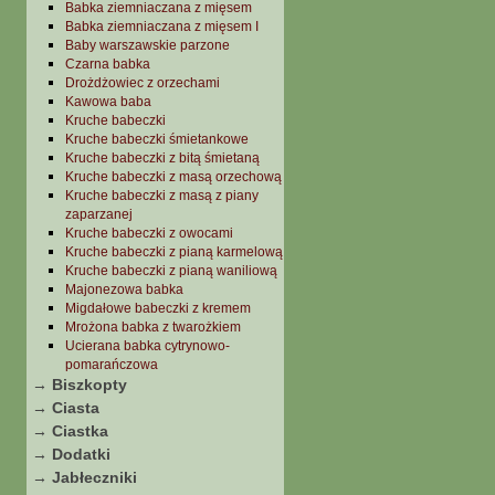
Babka ziemniaczana z mięsem
Babka ziemniaczana z mięsem I
Baby warszawskie parzone
Czarna babka
Drożdżowiec z orzechami
Kawowa baba
Kruche babeczki
Kruche babeczki śmietankowe
Kruche babeczki z bitą śmietaną
Kruche babeczki z masą orzechową
Kruche babeczki z masą z piany
zaparzanej
Kruche babeczki z owocami
Kruche babeczki z pianą karmelową
Kruche babeczki z pianą waniliową
Majonezowa babka
Migdałowe babeczki z kremem
Mrożona babka z twarożkiem
Ucierana babka cytrynowo-
pomarańczowa
→ Biszkopty
→ Ciasta
→ Ciastka
→ Dodatki
→ Jabłeczniki