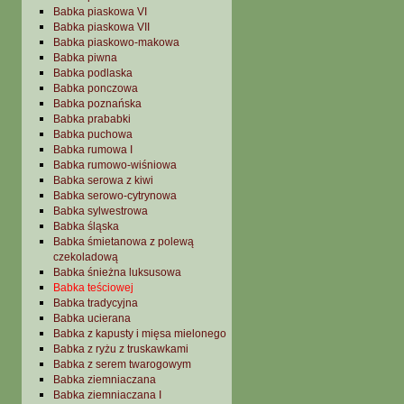
Babka piaskowa VI
Babka piaskowa VII
Babka piaskowo-makowa
Babka piwna
Babka podlaska
Babka ponczowa
Babka poznańska
Babka prababki
Babka puchowa
Babka rumowa I
Babka rumowo-wiśniowa
Babka serowa z kiwi
Babka serowo-cytrynowa
Babka sylwestrowa
Babka śląska
Babka śmietanowa z polewą
czekoladową
Babka śnieżna luksusowa
Babka teściowej
Babka tradycyjna
Babka ucierana
Babka z kapusty i mięsa mielonego
Babka z ryżu z truskawkami
Babka z serem twarogowym
Babka ziemniaczana
Babka ziemniaczana I