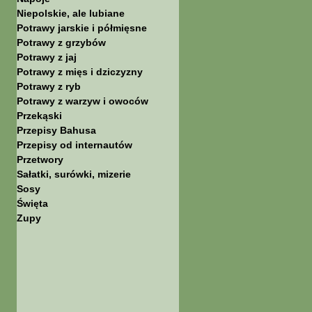
Niepolskie, ale lubiane
Potrawy jarskie i półmięsne
Potrawy z grzybów
Potrawy z jaj
Potrawy z mięs i dziczyzny
Potrawy z ryb
Potrawy z warzyw i owoców
Przekąski
Przepisy Bahusa
Przepisy od internautów
Przetwory
Sałatki, surówki, mizerie
Sosy
Święta
Zupy