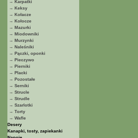
→ Karpatki
→ Keksy
→ Kołacze
→ Kołocze
→ Mazurki
→ Miodowniki
→ Murzynki
→ Naleśniki
→ Pączki, oponki
→ Pieczywo
→ Pierniki
→ Placki
→ Pozostałe
→ Serniki
→ Strucle
→ Strudle
→ Szarlotki
→ Torty
→ Wafle
Desery
Kanapki, tosty, zapiekanki
Napoje