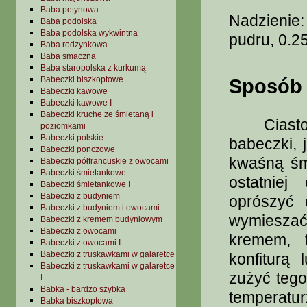
Baba petynowa
Nadzienie
Baba podolska
Baba podolska wykwintna
pudru, 0.25 
Baba rodzynkowa
Baba smaczna
Baba staropolska z kurkumą
Babeczki biszkoptowe
Sposób 
Babeczki kawowe
Babeczki kawowe I
Babeczki kruche ze śmietaną i
Ciasto pr
poziomkami
Babeczki polskie
babeczki, 
Babeczki ponczowe
kwaśną śmi
Babeczki półfrancuskie z owocami
Babeczki śmietankowe
ostatniej
Babeczki śmietankowe I
Babeczki z budyniem
oprószyć 
Babeczki z budyniem i owocami
wymieszać
Babeczki z kremem budyniowym
Babeczki z owocami
kremem, 
Babeczki z owocami I
Babeczki z truskawkami w galaretce
konfiturą
Babeczki z truskawkami w galaretce
zużyć teg
I
Babka - bardzo szybka
temperatur
Babka biszkoptowa