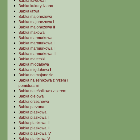
Babka kawowa I
Babka kukurydziana
Babka łatwa
Babka majonezowa
Babka majonezowa I
Babka majonezowa II
Babka makowa
Babka marmurkowa
Babka marmurkowa I
Babka marmurkowa II
Babka marmurkowa III
Babka mateczki
Babka migdałowa
Babka migdałowa I
Babka na majonezie
Babka naleśnikowa z ryżem i
pomidorami
Babka naleśnikowa z serem
Babka olejowa
Babka orzechowa
Babka parzona
Babka piaskowa
Babka piaskowa I
Babka piaskowa II
Babka piaskowa III
Babka piaskowa IV
Babka piaskowa V