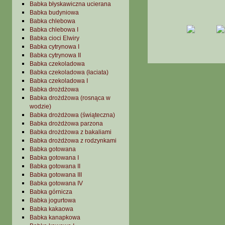
Babka błyskawiczna ucierana
Babka budyniowa
Babka chlebowa
Babka chlebowa I
Babka cioci Elwiry
Babka cytrynowa I
Babka cytrynowa II
Babka czekoladowa
Babka czekoladowa (łaciata)
Babka czekoladowa I
Babka drożdżowa
Babka drożdżowa (rosnąca w
wodzie)
Babka drożdżowa (świąteczna)
Babka drożdżowa parzona
Babka drożdżowa z bakaliami
Babka drożdżowa z rodzynkami
Babka gotowana
Babka gotowana I
Babka gotowana II
Babka gotowana III
Babka gotowana IV
Babka górnicza
Babka jogurtowa
Babka kakaowa
Babka kanapkowa