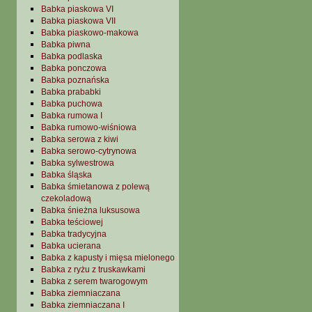
Babka piaskowa VI
Babka piaskowa VII
Babka piaskowo-makowa
Babka piwna
Babka podlaska
Babka ponczowa
Babka poznańska
Babka prababki
Babka puchowa
Babka rumowa I
Babka rumowo-wiśniowa
Babka serowa z kiwi
Babka serowo-cytrynowa
Babka sylwestrowa
Babka śląska
Babka śmietanowa z polewą
czekoladową
Babka śnieżna luksusowa
Babka teściowej
Babka tradycyjna
Babka ucierana
Babka z kapusty i mięsa mielonego
Babka z ryżu z truskawkami
Babka z serem twarogowym
Babka ziemniaczana
Babka ziemniaczana I