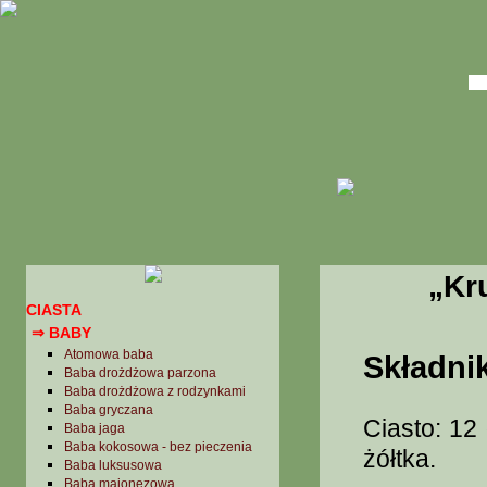
„Kr
CIASTA
⇒ BABY
Atomowa baba
Składnik
Baba drożdżowa parzona
Baba drożdżowa z rodzynkami
Baba gryczana
Ciasto: 12
Baba jaga
Baba kokosowa - bez pieczenia
żółtka.
Baba luksusowa
Baba majonezowa