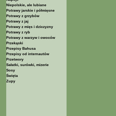
Niepolskie, ale lubiane
Potrawy jarskie i półmięsne
Potrawy z grzybów
Potrawy z jaj
Potrawy z mięs i dziczyzny
Potrawy z ryb
Potrawy z warzyw i owoców
Przekąski
Przepisy Bahusa
Przepisy od internautów
Przetwory
Sałatki, surówki, mizerie
Sosy
Święta
Zupy