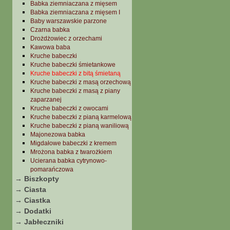
Babka ziemniaczana z mięsem
Babka ziemniaczana z mięsem I
Baby warszawskie parzone
Czarna babka
Drożdżowiec z orzechami
Kawowa baba
Kruche babeczki
Kruche babeczki śmietankowe
Kruche babeczki z bitą śmietaną
Kruche babeczki z masą orzechową
Kruche babeczki z masą z piany
zaparzanej
Kruche babeczki z owocami
Kruche babeczki z pianą karmelową
Kruche babeczki z pianą waniliową
Majonezowa babka
Migdałowe babeczki z kremem
Mrożona babka z twarożkiem
Ucierana babka cytrynowo-
pomarańczowa
→ Biszkopty
→ Ciasta
→ Ciastka
→ Dodatki
→ Jabłeczniki