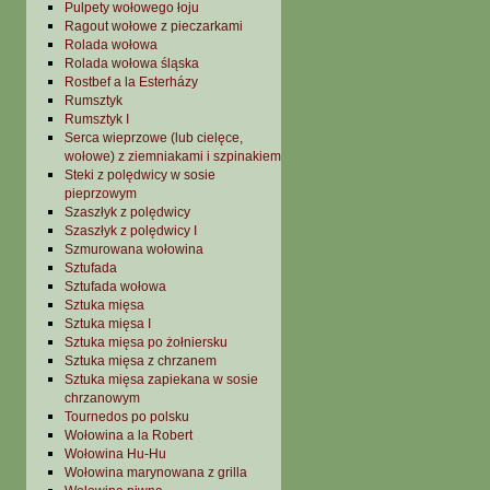
Pulpety wołowego łoju
Ragout wołowe z pieczarkami
Rolada wołowa
Rolada wołowa śląska
Rostbef a la Esterházy
Rumsztyk
Rumsztyk I
Serca wieprzowe (lub cielęce,
wołowe) z ziemniakami i szpinakiem
Steki z polędwicy w sosie
pieprzowym
Szaszłyk z polędwicy
Szaszłyk z polędwicy I
Szmurowana wołowina
Sztufada
Sztufada wołowa
Sztuka mięsa
Sztuka mięsa I
Sztuka mięsa po żołniersku
Sztuka mięsa z chrzanem
Sztuka mięsa zapiekana w sosie
chrzanowym
Tournedos po polsku
Wołowina a la Robert
Wołowina Hu-Hu
Wołowina marynowana z grilla