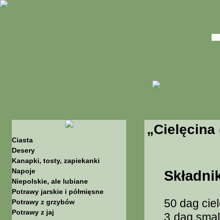
„Cielęcina
Ciasta
Desery
Kanapki, tosty, zapiekanki
Napoje
Składnik
Niepolskie, ale lubiane
Potrawy jarskie i półmięsne
50 dag cie
Potrawy z grzybów
Potrawy z jaj
3 dag smal