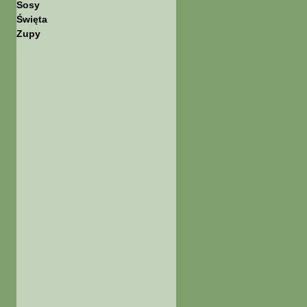
Sosy
Święta
Zupy