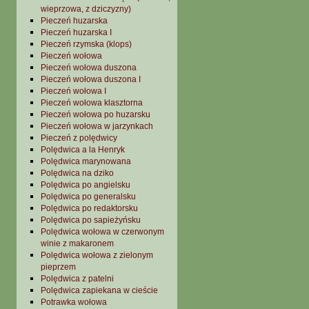
wieprzowa, z dziczyzny)
Pieczeń huzarska
Pieczeń huzarska I
Pieczeń rzymska (klops)
Pieczeń wołowa
Pieczeń wołowa duszona
Pieczeń wołowa duszona I
Pieczeń wołowa I
Pieczeń wołowa klasztorna
Pieczeń wołowa po huzarsku
Pieczeń wołowa w jarzynkach
Pieczeń z polędwicy
Polędwica a la Henryk
Polędwica marynowana
Polędwica na dziko
Polędwica po angielsku
Polędwica po generalsku
Polędwica po redaktorsku
Polędwica po sapieżyńsku
Polędwica wołowa w czerwonym
winie z makaronem
Polędwica wołowa z zielonym
pieprzem
Polędwica z patelni
Polędwica zapiekana w cieście
Potrawka wołowa