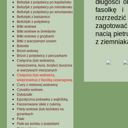
długości 
Befsztyk z polędwicy po kapitańsku
Befsztyk z polędwicy po ministersku
fasolkę i
Befsztyk z polędwicy po wrocławsku
rozrzedzi
Befsztyki z balsamico
Befsztyki z polędwicy
zagotować
Bitki wołowe
Bitki wołowe w śmietanie
nacią piet
Bitki wołowe z grzybami
z ziemniak
Bitki z warzywnym sosem
Bobotie
Brizol wołowy
Brizol z polędwicy z pieczarkami
Cielęcina (lub wołowina,
wieprzowina, kura, brojler) duszona
w warzywach mieszanych
Cielęcina (lub wołowina,
wieprzowina) z fasolką szparagową
Curry z mielonej wołowiny
Cynadry wołowe
Dybdzalki
Egzotyczna potrawka z wątróbką
Faszerowane steki z cukinią
Filety wołowe (lub końskie) na
grzankach
Flaki
Flaki po polsku z pulpetami