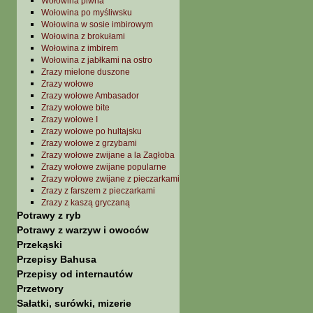
Wołowina piwna
Wołowina po myśliwsku
Wołowina w sosie imbirowym
Wołowina z brokułami
Wołowina z imbirem
Wołowina z jabłkami na ostro
Zrazy mielone duszone
Zrazy wołowe
Zrazy wołowe Ambasador
Zrazy wołowe bite
Zrazy wołowe I
Zrazy wołowe po hultajsku
Zrazy wołowe z grzybami
Zrazy wołowe zwijane a la Zagłoba
Zrazy wołowe zwijane popularne
Zrazy wołowe zwijane z pieczarkami
Zrazy z farszem z pieczarkami
Zrazy z kaszą gryczaną
Potrawy z ryb
Potrawy z warzyw i owoców
Przekąski
Przepisy Bahusa
Przepisy od internautów
Przetwory
Sałatki, surówki, mizerie