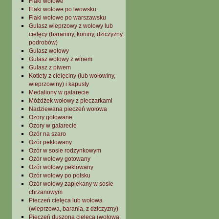
Flaki wołowe
Flaki wołowe po lwowsku
Flaki wołowe po warszawsku
Gulasz wieprzowy z wołowy lub
cielęcy (baraniny, koniny, dziczyzny,
podrobów)
Gulasz wołowy
Gulasz wołowy z winem
Gulasz z piwem
Kotlety z cielęciny (lub wołowiny,
wieprzowiny) i kapusty
Medaliony w galarecie
Móżdżek wołowy z pieczarkami
Nadziewana pieczeń wołowa
Ozory gotowane
Ozory w galarecie
Ozór na szaro
Ozór peklowany
Ozór w sosie rodzynkowym
Ozór wołowy gotowany
Ozór wołowy peklowany
Ozór wołowy po polsku
Ozór wołowy zapiekany w sosie
chrzanowym
Pieczeń cielęca lub wołowa
(wieprzowa, barania, z dziczyzny)
Pieczeń duszona cielęca (wołowa,