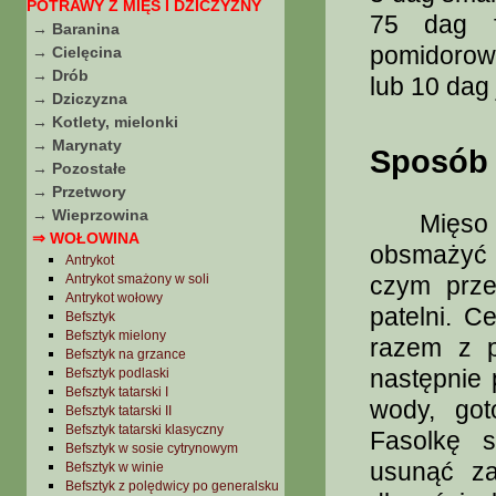
POTRAWY Z MIĘS I DZICZYZNY
75 dag f
→ Baranina
pomidorowe
→ Cielęcina
→ Drób
lub 10 dag 
→ Dziczyzna
→ Kotlety, mielonki
→ Marynaty
Sposób 
→ Pozostałe
→ Przetwory
→ Wieprzowina
Mięso pok
⇒ WOŁOWINA
obsmażyć n
Antrykot
Antrykot smażony w soli
czym prze
Antrykot wołowy
patelni. 
Befsztyk
Befsztyk mielony
razem z p
Befsztyk na grzance
następnie 
Befsztyk podlaski
Befsztyk tatarski I
wody, go
Befsztyk tatarski II
Befsztyk tatarski klasyczny
Fasolkę s
Befsztyk w sosie cytrynowym
usunąć za
Befsztyk w winie
Befsztyk z polędwicy po generalsku