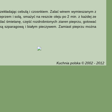
przekładając cebulą i czosnkiem. Zalać winem wymieszanym z
eprzem i solą, smażyć na reszcie oleju po 2 min. z każdej ze
dodać śmietanę, część rozdrobnionych ziaren pieprzu, gotować
solką szparagową i białym pieczywem. Zamiast pieprzu można
Kuchnia polska © 2002 - 2012