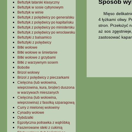
Sposób wy
Befsztyk tatarski klasyczny
Befsztyk w sosie cytrynowym
Befsztyk w winie
Mięso delikatnie 
Befsztyk z polędwicy po generalsku
4 łyżkami oliwy. 
Befsztyk z polędwicy po kapitańsku
stron. Przełożyć 
Befsztyk z polędwicy po ministersku
aż sos zgęstniej
Befsztyk z polędwicy po wrocławsku
zastosować kapark
Befsztyki z balsamico
Befsztyki z polędwicy
Bitki wołowe
Bitki wołowe w śmietanie
Bitki wołowe z grzybami
Bitki z warzywnym sosem
Bobotie
Brizol wołowy
Brizol z polędwicy z pieczarkami
Cielęcina (lub wołowina,
wieprzowina, kura, brojler) duszona
w warzywach mieszanych
Cielęcina (lub wołowina,
wieprzowina) z fasolką szparagową
Curry z mielonej wołowiny
Cynadry wołowe
Dybdzalki
Egzotyczna potrawka z wątróbką
Faszerowane steki z cukinią