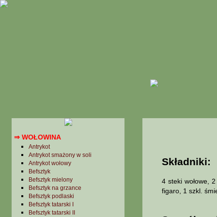
Potrawy jarskie i półmięsne
Potrawy z grzybów
Potrawy z jaj
POTRAWY Z MIĘS I DZICZYZNY
→ Baranina
→ Cielęcina
→ Drób
→ Dziczyzna
→ Kotlety, mielonki
→ Marynaty
→ Pozostałe
→ Przetwory
→ Wieprzowina
⇒ WOŁOWINA
Antrykot
Antrykot smażony w soli
Składniki:
Antrykot wołowy
Befsztyk
Befsztyk mielony
4 steki wołowe, 2
Befsztyk na grzance
figaro, 1 szkl. śm
Befsztyk podlaski
Befsztyk tatarski I
Befsztyk tatarski II