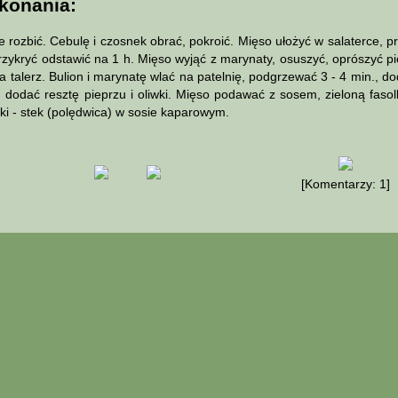
konania:
rozbić. Cebulę i czosnek obrać, pokroić. Mięso ułożyć w salaterce, 
Przykryć odstawić na 1 h. Mięso wyjąć z marynaty, osuszyć, oprószyć pi
na talerz. Bulion i marynatę wlać na patelnię, podgrzewać 3 - 4 min., 
e, dodać resztę pieprzu i oliwki. Mięso podawać z sosem, zieloną fa
i - stek (polędwica) w sosie kaparowym.
[Komentarzy: 1]