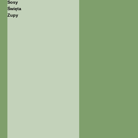
Sosy
Święta
Zupy