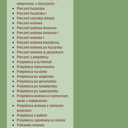
wieprzowa, z dziczyzny)
Pieczeń huzarska
Pieczeń huzarska I
Pieczeń rzymska (klops)
Pieczeń wołowa
Pieczeń wołowa duszona
Pieczeń wołowa duszona I
Pieczeń wołowa I
Pieczeń wołowa klasztorna
Pieczeń wołowa po huzarsku
Pieczeń wołowa w jarzynkach
Pieczeń z polędwicy
Polędwica a la Henryk
Polędwica marynowana
Polędwica na dziko
Polędwica po angielsku
Polędwica po generalsku
Polędwica po redaktorsku
Polędwica po sapieżyńsku
Polędwica wołowa w czerwonym
winie z makaronem
Polędwica wołowa z zielonym
pieprzem
Polędwica z patelni
Polędwica zapiekana w cieście
Potrawka wołowa