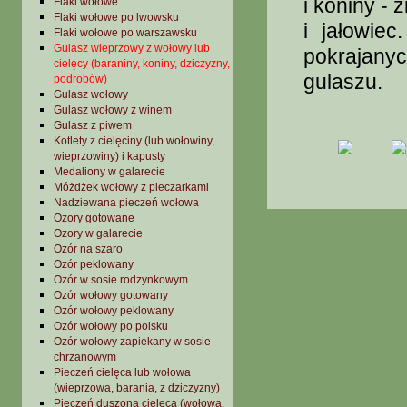
i koniny - 
Flaki wołowe
Flaki wołowe po lwowsku
i jałowie
Flaki wołowe po warszawsku
Gulasz wieprzowy z wołowy lub
pokrajany
cielęcy (baraniny, koniny, dziczyzny,
gulaszu.
podrobów)
Gulasz wołowy
Gulasz wołowy z winem
Gulasz z piwem
Kotlety z cielęciny (lub wołowiny,
wieprzowiny) i kapusty
Medaliony w galarecie
Móżdżek wołowy z pieczarkami
Nadziewana pieczeń wołowa
Ozory gotowane
Ozory w galarecie
Ozór na szaro
Ozór peklowany
Ozór w sosie rodzynkowym
Ozór wołowy gotowany
Ozór wołowy peklowany
Ozór wołowy po polsku
Ozór wołowy zapiekany w sosie
chrzanowym
Pieczeń cielęca lub wołowa
(wieprzowa, barania, z dziczyzny)
Pieczeń duszona cielęca (wołowa,