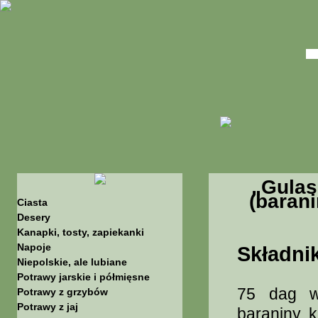
„Gulas
(barani
Ciasta
Desery
Kanapki, tosty, zapiekanki
Napoje
Składnik
Niepolskie, ale lubiane
Potrawy jarskie i półmięsne
75 dag wi
Potrawy z grzybów
Potrawy z jaj
baraniny, 