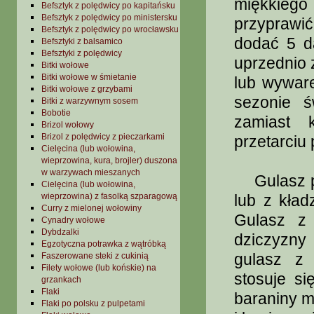
miękkiego
Befsztyk z polędwicy po kapitańsku
Befsztyk z polędwicy po ministersku
przypraw
Befsztyk z polędwicy po wrocławsku
dodać 5 d
Befsztyki z balsamico
Befsztyki z polędwicy
uprzednio 
Bitki wołowe
Bitki wołowe w śmietanie
lub wywar
Bitki wołowe z grzybami
sezonie ś
Bitki z warzywnym sosem
Bobotie
zamiast 
Brizol wołowy
Brizol z polędwicy z pieczarkami
przetarciu 
Cielęcina (lub wołowina,
wieprzowina, kura, brojler) duszona
w warzywach mieszanych
Gulasz po
Cielęcina (lub wołowina,
wieprzowina) z fasolką szparagową
lub z kła
Curry z mielonej wołowiny
Gulasz z 
Cynadry wołowe
Dybdzalki
dziczyzny
Egzotyczna potrawka z wątróbką
gulasz z 
Faszerowane steki z cukinią
Filety wołowe (lub końskie) na
stosuje si
grzankach
Flaki
baraniny m
Flaki po polsku z pulpetami