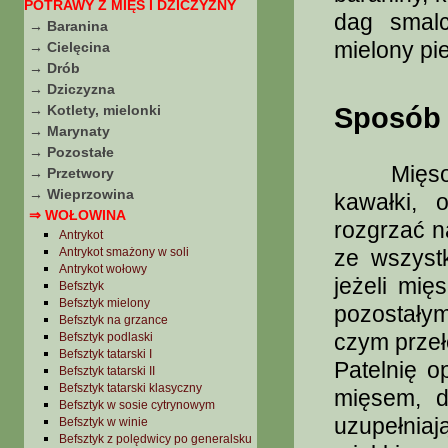
POTRAWY Z MIĘS I DZICZYZNY
dag smalc
→ Baranina
mielony pi
→ Cielęcina
→ Drób
→ Dziczyzna
→ Kotlety, mielonki
Sposób 
→ Marynaty
→ Pozostałe
Mięso op
→ Przetwory
→ Wieprzowina
kawałki, 
⇒ WOŁOWINA
rozgrzać n
Antrykot
Antrykot smażony w soli
ze wszyst
Antrykot wołowy
jeżeli mię
Befsztyk
Befsztyk mielony
pozostały
Befsztyk na grzance
czym przeł
Befsztyk podlaski
Befsztyk tatarski I
Patelnię o
Befsztyk tatarski II
Befsztyk tatarski klasyczny
mięsem, d
Befsztyk w sosie cytrynowym
uzupełnia
Befsztyk w winie
Befsztyk z polędwicy po generalsku