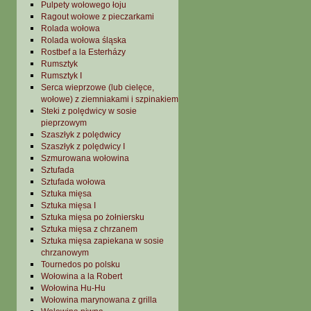
Pulpety wołowego łoju
Ragout wołowe z pieczarkami
Rolada wołowa
Rolada wołowa śląska
Rostbef a la Esterházy
Rumsztyk
Rumsztyk I
Serca wieprzowe (lub cielęce,
wołowe) z ziemniakami i szpinakiem
Steki z polędwicy w sosie
pieprzowym
Szaszłyk z polędwicy
Szaszłyk z polędwicy I
Szmurowana wołowina
Sztufada
Sztufada wołowa
Sztuka mięsa
Sztuka mięsa I
Sztuka mięsa po żołniersku
Sztuka mięsa z chrzanem
Sztuka mięsa zapiekana w sosie
chrzanowym
Tournedos po polsku
Wołowina a la Robert
Wołowina Hu-Hu
Wołowina marynowana z grilla