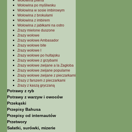
Wołowina piwna
Wołowina po myśliwsku
Wołowina w sosie imbirowym
Wołowina z brokułami
Wołowina z imbirem
Wołowina z jabłkami na ostro
Zrazy mielone duszone
Zrazy wołowe
Zrazy wołowe Ambasador
Zrazy wołowe bite
Zrazy wołowe I
Zrazy wołowe po hultajsku
Zrazy wołowe z grzybami
Zrazy wołowe zwijane a la Zagłoba
Zrazy wołowe zwijane popularne
Zrazy wołowe zwijane z pieczarkami
Zrazy z farszem z pieczarkami
Zrazy z kaszą gryczaną
Potrawy z ryb
Potrawy z warzyw i owoców
Przekąski
Przepisy Bahusa
Przepisy od internautów
Przetwory
Sałatki, surówki, mizerie