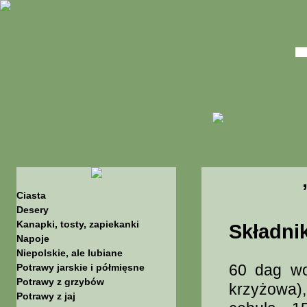
Ciasta
Desery
Kanapki, tosty, zapiekanki
Składnik
Napoje
Niepolskie, ale lubiane
60 dag wo
Potrawy jarskie i półmięsne
Potrawy z grzybów
krzyżowa)
Potrawy z jaj