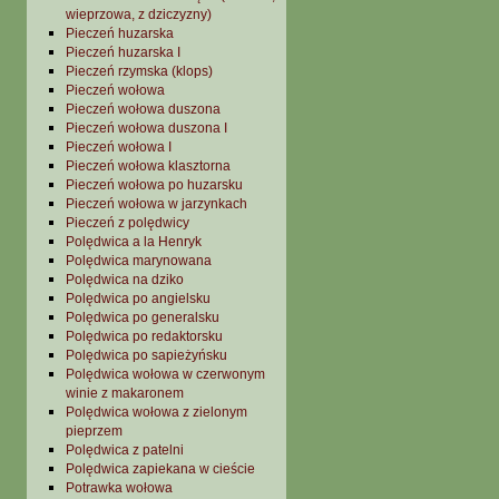
wieprzowa, z dziczyzny)
Pieczeń huzarska
Pieczeń huzarska I
Pieczeń rzymska (klops)
Pieczeń wołowa
Pieczeń wołowa duszona
Pieczeń wołowa duszona I
Pieczeń wołowa I
Pieczeń wołowa klasztorna
Pieczeń wołowa po huzarsku
Pieczeń wołowa w jarzynkach
Pieczeń z polędwicy
Polędwica a la Henryk
Polędwica marynowana
Polędwica na dziko
Polędwica po angielsku
Polędwica po generalsku
Polędwica po redaktorsku
Polędwica po sapieżyńsku
Polędwica wołowa w czerwonym
winie z makaronem
Polędwica wołowa z zielonym
pieprzem
Polędwica z patelni
Polędwica zapiekana w cieście
Potrawka wołowa