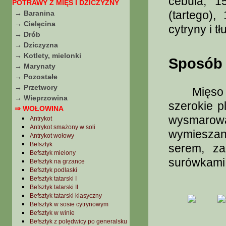
cebula, 1
POTRAWY Z MIĘS I DZICZYZNY
(tartego)
→ Baranina
→ Cielęcina
cytryny i 
→ Drób
→ Dziczyzna
→ Kotlety, mielonki
Sposób 
→ Marynaty
→ Pozostałe
→ Przetwory
Mięso ug
→ Wieprzowina
szerokie p
⇒ WOŁOWINA
wysmarowa
Antrykot
Antrykot smażony w soli
wymieszan
Antrykot wołowy
Befsztyk
serem, za
Befsztyk mielony
surówkami
Befsztyk na grzance
Befsztyk podlaski
Befsztyk tatarski I
Befsztyk tatarski II
Befsztyk tatarski klasyczny
Befsztyk w sosie cytrynowym
Befsztyk w winie
Befsztyk z polędwicy po generalsku