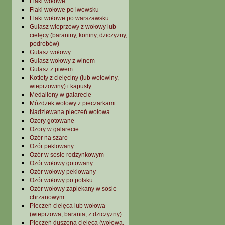
Flaki wołowe
Flaki wołowe po lwowsku
Flaki wołowe po warszawsku
Gulasz wieprzowy z wołowy lub
cielęcy (baraniny, koniny, dziczyzny,
podrobów)
Gulasz wołowy
Gulasz wołowy z winem
Gulasz z piwem
Kotlety z cielęciny (lub wołowiny,
wieprzowiny) i kapusty
Medaliony w galarecie
Móżdżek wołowy z pieczarkami
Nadziewana pieczeń wołowa
Ozory gotowane
Ozory w galarecie
Ozór na szaro
Ozór peklowany
Ozór w sosie rodzynkowym
Ozór wołowy gotowany
Ozór wołowy peklowany
Ozór wołowy po polsku
Ozór wołowy zapiekany w sosie
chrzanowym
Pieczeń cielęca lub wołowa
(wieprzowa, barania, z dziczyzny)
Pieczeń duszona cielęca (wołowa,