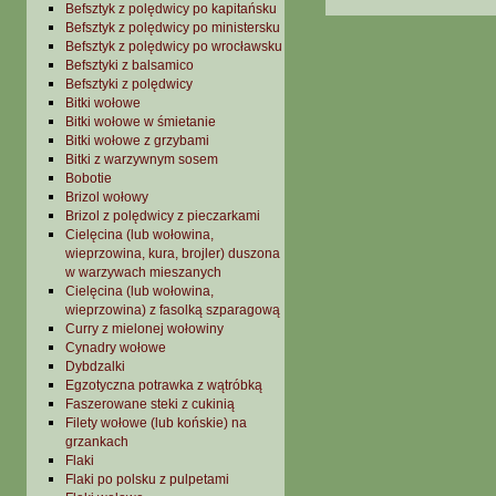
Befsztyk z polędwicy po kapitańsku
Befsztyk z polędwicy po ministersku
Befsztyk z polędwicy po wrocławsku
Befsztyki z balsamico
Befsztyki z polędwicy
Bitki wołowe
Bitki wołowe w śmietanie
Bitki wołowe z grzybami
Bitki z warzywnym sosem
Bobotie
Brizol wołowy
Brizol z polędwicy z pieczarkami
Cielęcina (lub wołowina,
wieprzowina, kura, brojler) duszona
w warzywach mieszanych
Cielęcina (lub wołowina,
wieprzowina) z fasolką szparagową
Curry z mielonej wołowiny
Cynadry wołowe
Dybdzalki
Egzotyczna potrawka z wątróbką
Faszerowane steki z cukinią
Filety wołowe (lub końskie) na
grzankach
Flaki
Flaki po polsku z pulpetami