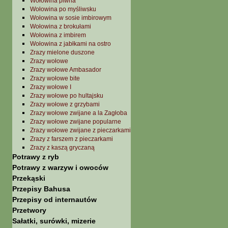
Wołowina piwna
Wołowina po myśliwsku
Wołowina w sosie imbirowym
Wołowina z brokułami
Wołowina z imbirem
Wołowina z jabłkami na ostro
Zrazy mielone duszone
Zrazy wołowe
Zrazy wołowe Ambasador
Zrazy wołowe bite
Zrazy wołowe I
Zrazy wołowe po hultajsku
Zrazy wołowe z grzybami
Zrazy wołowe zwijane a la Zagłoba
Zrazy wołowe zwijane popularne
Zrazy wołowe zwijane z pieczarkami
Zrazy z farszem z pieczarkami
Zrazy z kaszą gryczaną
Potrawy z ryb
Potrawy z warzyw i owoców
Przekąski
Przepisy Bahusa
Przepisy od internautów
Przetwory
Sałatki, surówki, mizerie