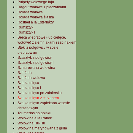
Pulpety wołowego łoju
Ragout wołowe z pieczarkami
Rolada wołowa
Rolada wołowa śląska
Rostbef a la Esterházy
Rumsztyk
Rumsztyk I
Serca wieprzowe (lub cielęce,
wołowe) z ziemniakami i szpinakiem
Steki z polędwicy w sosie
pieprzowym
Szaszłyk z polędwicy
Szaszłyk z polędwicy I
Szmurowana wołowina
Sztufada
Sztufada wołowa
Sztuka mięsa
Sztuka mięsa I
Sztuka mięsa po żołniersku
Sztuka mięsa z chrzanem
Sztuka mięsa zapiekana w sosie
chrzanowym
Tournedos po polsku
Wołowina a la Robert
Wołowina Hu-Hu
Wołowina marynowana z grilla