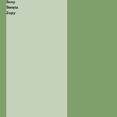
Sosy
Święta
Zupy