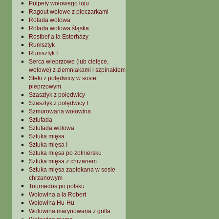
Pulpety wołowego łoju
Ragout wołowe z pieczarkami
Rolada wołowa
Rolada wołowa śląska
Rostbef a la Esterházy
Rumsztyk
Rumsztyk I
Serca wieprzowe (lub cielęce,
wołowe) z ziemniakami i szpinakiem
Steki z polędwicy w sosie
pieprzowym
Szaszłyk z polędwicy
Szaszłyk z polędwicy I
Szmurowana wołowina
Sztufada
Sztufada wołowa
Sztuka mięsa
Sztuka mięsa I
Sztuka mięsa po żołniersku
Sztuka mięsa z chrzanem
Sztuka mięsa zapiekana w sosie
chrzanowym
Tournedos po polsku
Wołowina a la Robert
Wołowina Hu-Hu
Wołowina marynowana z grilla