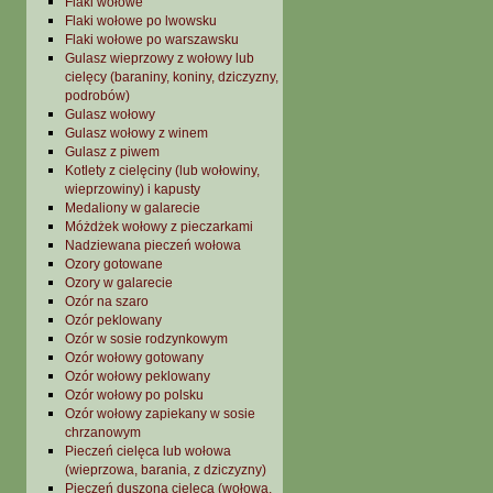
Flaki wołowe
Flaki wołowe po lwowsku
Flaki wołowe po warszawsku
Gulasz wieprzowy z wołowy lub
cielęcy (baraniny, koniny, dziczyzny,
podrobów)
Gulasz wołowy
Gulasz wołowy z winem
Gulasz z piwem
Kotlety z cielęciny (lub wołowiny,
wieprzowiny) i kapusty
Medaliony w galarecie
Móżdżek wołowy z pieczarkami
Nadziewana pieczeń wołowa
Ozory gotowane
Ozory w galarecie
Ozór na szaro
Ozór peklowany
Ozór w sosie rodzynkowym
Ozór wołowy gotowany
Ozór wołowy peklowany
Ozór wołowy po polsku
Ozór wołowy zapiekany w sosie
chrzanowym
Pieczeń cielęca lub wołowa
(wieprzowa, barania, z dziczyzny)
Pieczeń duszona cielęca (wołowa,