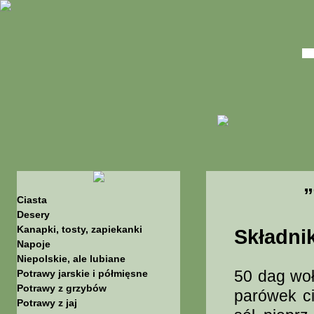
„
Ciasta
Desery
Kanapki, tosty, zapiekanki
Składnik
Napoje
Niepolskie, ale lubiane
50 dag woł
Potrawy jarskie i półmięsne
Potrawy z grzybów
parówek ci
Potrawy z jaj