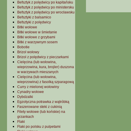
Befsztyk z polędwicy po kapitańsku
Befsztyk z polędwicy po ministersku
Befsztyk z polędwicy po wrocławsku
Befsztyki z balsamico
Befsztyki z polędwicy
Bitki wołowe
Bitki wołowe w śmietanie
Bitki wołowe z grzybami
Bitki z warzywnym sosem
Bobotie
Brizol wołowy
Brizol z polędwicy z pieczarkami
Cielęcina (lub wołowina,
wieprzowina, kura, brojler) duszona
w warzywach mieszanych
Cielęcina (lub wołowina,
wieprzowina) z fasolką szparagową
Curry z mielonej wołowiny
Cynadry wołowe
Dybdzalki
Egzotyczna potrawka z wątróbką
Faszerowane steki z cukinią
Filety wołowe (lub końskie) na
grzankach
Flaki
Flaki po polsku z pulpetami