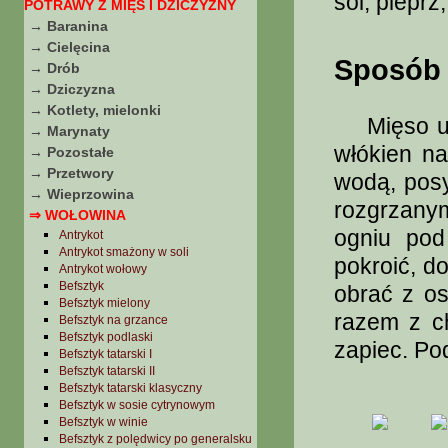
sól, pieprz
POTRAWY Z MIĘS I DZICZYZNY
→ Baranina
→ Cielęcina
Sposób 
→ Drób
→ Dziczyzna
→ Kotlety, mielonki
Mięso umy
→ Marynaty
włókien na
→ Pozostałe
→ Przetwory
wodą, posy
→ Wieprzowina
rozgrzany
⇒ WOŁOWINA
ogniu pod
Antrykot
Antrykot smażony w soli
pokroić, d
Antrykot wołowy
Befsztyk
obrać z os
Befsztyk mielony
razem z c
Befsztyk na grzance
Befsztyk podlaski
zapiec. Po
Befsztyk tatarski I
Befsztyk tatarski II
Befsztyk tatarski klasyczny
Befsztyk w sosie cytrynowym
Befsztyk w winie
Befsztyk z polędwicy po generalsku