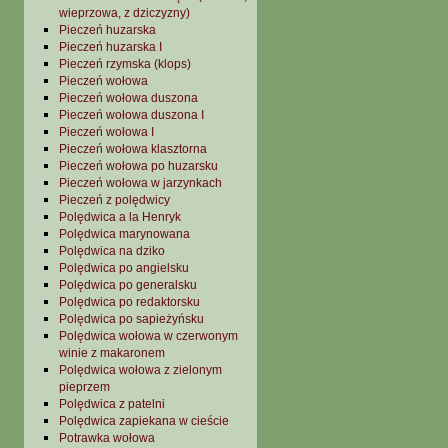
wieprzowa, z dziczyzny)
Pieczeń huzarska
Pieczeń huzarska I
Pieczeń rzymska (klops)
Pieczeń wołowa
Pieczeń wołowa duszona
Pieczeń wołowa duszona I
Pieczeń wołowa I
Pieczeń wołowa klasztorna
Pieczeń wołowa po huzarsku
Pieczeń wołowa w jarzynkach
Pieczeń z polędwicy
Polędwica a la Henryk
Polędwica marynowana
Polędwica na dziko
Polędwica po angielsku
Polędwica po generalsku
Polędwica po redaktorsku
Polędwica po sapieżyńsku
Polędwica wołowa w czerwonym
winie z makaronem
Polędwica wołowa z zielonym
pieprzem
Polędwica z patelni
Polędwica zapiekana w cieście
Potrawka wołowa