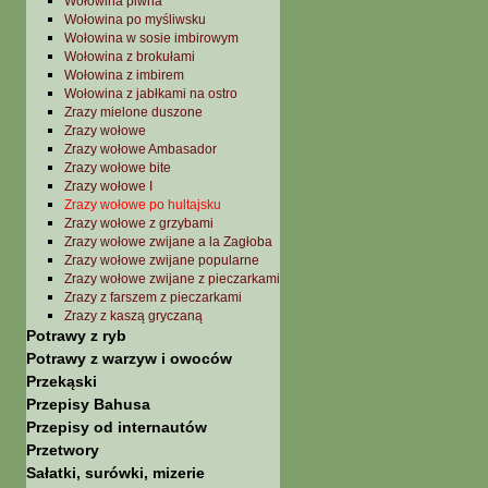
Wołowina piwna
Wołowina po myśliwsku
Wołowina w sosie imbirowym
Wołowina z brokułami
Wołowina z imbirem
Wołowina z jabłkami na ostro
Zrazy mielone duszone
Zrazy wołowe
Zrazy wołowe Ambasador
Zrazy wołowe bite
Zrazy wołowe I
Zrazy wołowe po hultajsku
Zrazy wołowe z grzybami
Zrazy wołowe zwijane a la Zagłoba
Zrazy wołowe zwijane popularne
Zrazy wołowe zwijane z pieczarkami
Zrazy z farszem z pieczarkami
Zrazy z kaszą gryczaną
Potrawy z ryb
Potrawy z warzyw i owoców
Przekąski
Przepisy Bahusa
Przepisy od internautów
Przetwory
Sałatki, surówki, mizerie