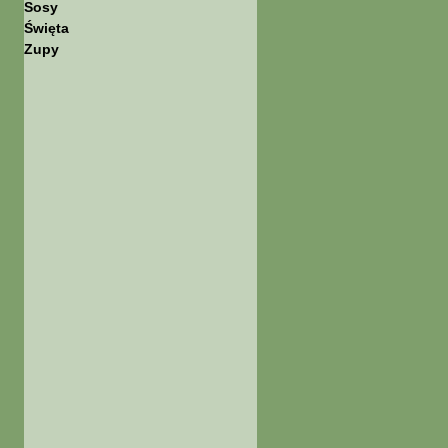
Sosy
Święta
Zupy