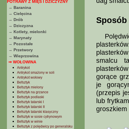
dag smalcu
POTRAWY Z MIĘS I DZICZYZNY
→ Baranina
→ Cielęcina
Sposób 
→ Drób
→ Dziczyzna
→ Kotlety, mielonki
Polędwicę
→ Marynaty
plasterków
→ Pozostałe
→ Przetwory
plasterkó
→ Wieprzowina
smalcu t
⇒ WOŁOWINA
plasterków
Antrykot
Antrykot smażony w soli
gorące grz
Antrykot wołowy
Befsztyk
je gorąc
Befsztyk mielony
(przepis j
Befsztyk na grzance
Befsztyk podlaski
lub frytkam
Befsztyk tatarski I
Befsztyk tatarski II
groszkiem 
Befsztyk tatarski klasyczny
Befsztyk w sosie cytrynowym
Befsztyk w winie
Befsztyk z polędwicy po generalsku