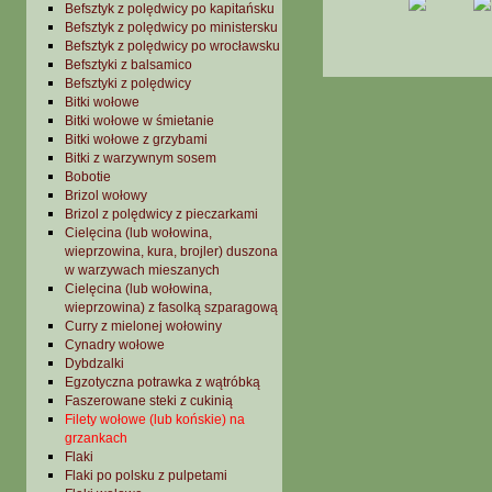
Befsztyk z polędwicy po kapitańsku
Befsztyk z polędwicy po ministersku
Befsztyk z polędwicy po wrocławsku
Befsztyki z balsamico
Befsztyki z polędwicy
Bitki wołowe
Bitki wołowe w śmietanie
Bitki wołowe z grzybami
Bitki z warzywnym sosem
Bobotie
Brizol wołowy
Brizol z polędwicy z pieczarkami
Cielęcina (lub wołowina,
wieprzowina, kura, brojler) duszona
w warzywach mieszanych
Cielęcina (lub wołowina,
wieprzowina) z fasolką szparagową
Curry z mielonej wołowiny
Cynadry wołowe
Dybdzalki
Egzotyczna potrawka z wątróbką
Faszerowane steki z cukinią
Filety wołowe (lub końskie) na
grzankach
Flaki
Flaki po polsku z pulpetami