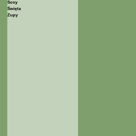
Sosy
Święta
Zupy