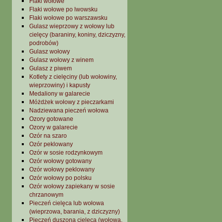
Flaki wołowe
Flaki wołowe po lwowsku
Flaki wołowe po warszawsku
Gulasz wieprzowy z wołowy lub
cielęcy (baraniny, koniny, dziczyzny,
podrobów)
Gulasz wołowy
Gulasz wołowy z winem
Gulasz z piwem
Kotlety z cielęciny (lub wołowiny,
wieprzowiny) i kapusty
Medaliony w galarecie
Móżdżek wołowy z pieczarkami
Nadziewana pieczeń wołowa
Ozory gotowane
Ozory w galarecie
Ozór na szaro
Ozór peklowany
Ozór w sosie rodzynkowym
Ozór wołowy gotowany
Ozór wołowy peklowany
Ozór wołowy po polsku
Ozór wołowy zapiekany w sosie
chrzanowym
Pieczeń cielęca lub wołowa
(wieprzowa, barania, z dziczyzny)
Pieczeń duszona cielęca (wołowa,