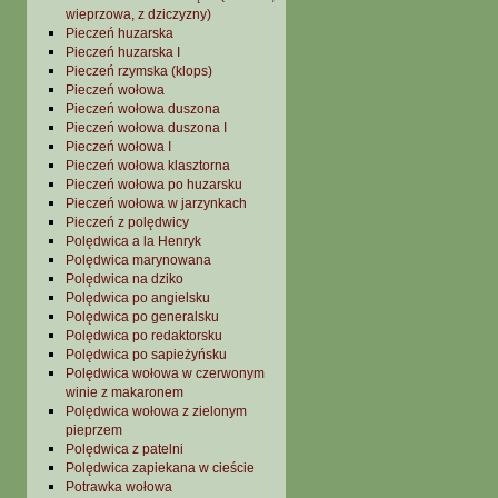
wieprzowa, z dziczyzny)
Pieczeń huzarska
Pieczeń huzarska I
Pieczeń rzymska (klops)
Pieczeń wołowa
Pieczeń wołowa duszona
Pieczeń wołowa duszona I
Pieczeń wołowa I
Pieczeń wołowa klasztorna
Pieczeń wołowa po huzarsku
Pieczeń wołowa w jarzynkach
Pieczeń z polędwicy
Polędwica a la Henryk
Polędwica marynowana
Polędwica na dziko
Polędwica po angielsku
Polędwica po generalsku
Polędwica po redaktorsku
Polędwica po sapieżyńsku
Polędwica wołowa w czerwonym
winie z makaronem
Polędwica wołowa z zielonym
pieprzem
Polędwica z patelni
Polędwica zapiekana w cieście
Potrawka wołowa