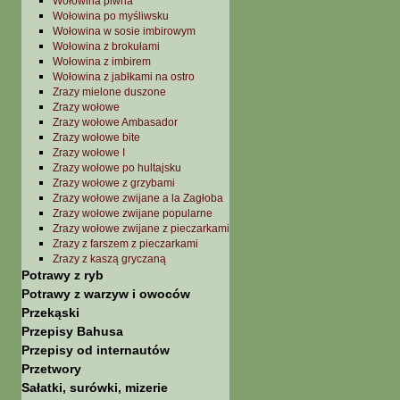
Wołowina piwna
Wołowina po myśliwsku
Wołowina w sosie imbirowym
Wołowina z brokułami
Wołowina z imbirem
Wołowina z jabłkami na ostro
Zrazy mielone duszone
Zrazy wołowe
Zrazy wołowe Ambasador
Zrazy wołowe bite
Zrazy wołowe I
Zrazy wołowe po hultajsku
Zrazy wołowe z grzybami
Zrazy wołowe zwijane a la Zagłoba
Zrazy wołowe zwijane popularne
Zrazy wołowe zwijane z pieczarkami
Zrazy z farszem z pieczarkami
Zrazy z kaszą gryczaną
Potrawy z ryb
Potrawy z warzyw i owoców
Przekąski
Przepisy Bahusa
Przepisy od internautów
Przetwory
Sałatki, surówki, mizerie