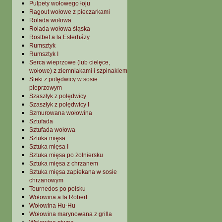
Pulpety wołowego łoju
Ragout wołowe z pieczarkami
Rolada wołowa
Rolada wołowa śląska
Rostbef a la Esterházy
Rumsztyk
Rumsztyk I
Serca wieprzowe (lub cielęce,
wołowe) z ziemniakami i szpinakiem
Steki z polędwicy w sosie
pieprzowym
Szaszłyk z polędwicy
Szaszłyk z polędwicy I
Szmurowana wołowina
Sztufada
Sztufada wołowa
Sztuka mięsa
Sztuka mięsa I
Sztuka mięsa po żołniersku
Sztuka mięsa z chrzanem
Sztuka mięsa zapiekana w sosie
chrzanowym
Tournedos po polsku
Wołowina a la Robert
Wołowina Hu-Hu
Wołowina marynowana z grilla