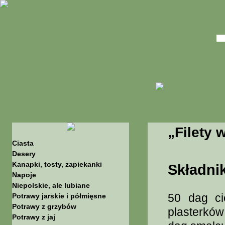
„Filety 
Ciasta
Desery
Kanapki, tosty, zapiekanki
Składnik
Napoje
Niepolskie, ale lubiane
50 dag ci
Potrawy jarskie i półmięsne
Potrawy z grzybów
plasterków
Potrawy z jaj