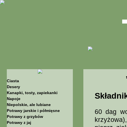
Ciasta
Desery
Kanapki, tosty, zapiekanki
Składnik
Napoje
Niepolskie, ale lubiane
60 dag wo
Potrawy jarskie i półmięsne
Potrawy z grzybów
krzyżowa)
Potrawy z jaj