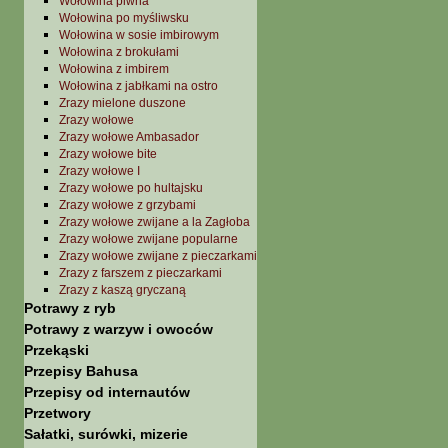
Wołowina piwna
Wołowina po myśliwsku
Wołowina w sosie imbirowym
Wołowina z brokułami
Wołowina z imbirem
Wołowina z jabłkami na ostro
Zrazy mielone duszone
Zrazy wołowe
Zrazy wołowe Ambasador
Zrazy wołowe bite
Zrazy wołowe I
Zrazy wołowe po hultajsku
Zrazy wołowe z grzybami
Zrazy wołowe zwijane a la Zagłoba
Zrazy wołowe zwijane popularne
Zrazy wołowe zwijane z pieczarkami
Zrazy z farszem z pieczarkami
Zrazy z kaszą gryczaną
Potrawy z ryb
Potrawy z warzyw i owoców
Przekąski
Przepisy Bahusa
Przepisy od internautów
Przetwory
Sałatki, surówki, mizerie