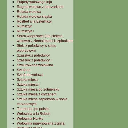
Pulpety wołowego łoju
Ragout wołowe z pieczarkami
Rolada wołowa
Rolada wołowa śląska
Rostbef a la Esterházy
Rumsztyk
Rumsztyk I
Serca wieprzowe (lub cielęce,
wołowe) z ziemniakami i szpinakiem
Steki z polędwicy w sosie
pieprzowym
Szaszłyk z polędwicy
Szaszłyk z polędwicy I
Szmurowana wołowina
Sztufada
Sztufada wołowa
Sztuka mięsa
Sztuka mięsa I
Sztuka mięsa po żołniersku
Sztuka mięsa z chrzanem
Sztuka mięsa zapiekana w sosie
chrzanowym
Tournedos po polsku
Wołowina a la Robert
Wołowina Hu-Hu
Wołowina marynowana z grilla