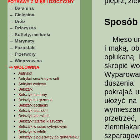
pieprz, zie
POTRAWY Z MIĘS I DZICZYZNY
→ Baranina
→ Cielęcina
Sposób 
→ Drób
→ Dziczyzna
→ Kotlety, mielonki
Mięso umy
→ Marynaty
i mąką, ob
→ Pozostałe
→ Przetwory
opłukaną 
→ Wieprzowina
skropić wo
⇒ WOŁOWINA
Wyparowa
Antrykot
Antrykot smażony w soli
duszenia
Antrykot wołowy
Befsztyk
pokrajać u
Befsztyk mielony
ułożyć na
Befsztyk na grzance
Befsztyk podlaski
wymieszan
Befsztyk tatarski I
Befsztyk tatarski II
przetrze
Befsztyk tatarski klasyczny
ziemniaka
Befsztyk w sosie cytrynowym
Befsztyk w winie
szparagową
Befsztyk z polędwicy po generalsku