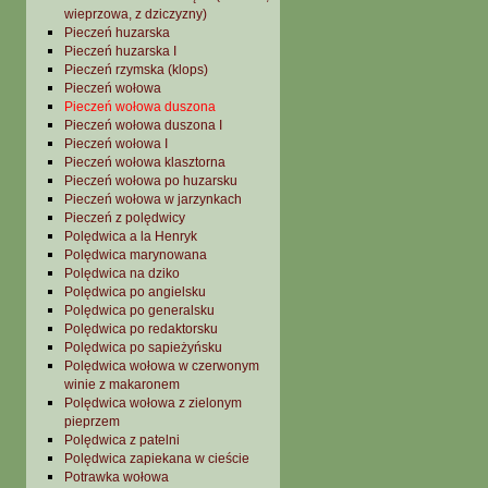
wieprzowa, z dziczyzny)
Pieczeń huzarska
Pieczeń huzarska I
Pieczeń rzymska (klops)
Pieczeń wołowa
Pieczeń wołowa duszona
Pieczeń wołowa duszona I
Pieczeń wołowa I
Pieczeń wołowa klasztorna
Pieczeń wołowa po huzarsku
Pieczeń wołowa w jarzynkach
Pieczeń z polędwicy
Polędwica a la Henryk
Polędwica marynowana
Polędwica na dziko
Polędwica po angielsku
Polędwica po generalsku
Polędwica po redaktorsku
Polędwica po sapieżyńsku
Polędwica wołowa w czerwonym
winie z makaronem
Polędwica wołowa z zielonym
pieprzem
Polędwica z patelni
Polędwica zapiekana w cieście
Potrawka wołowa