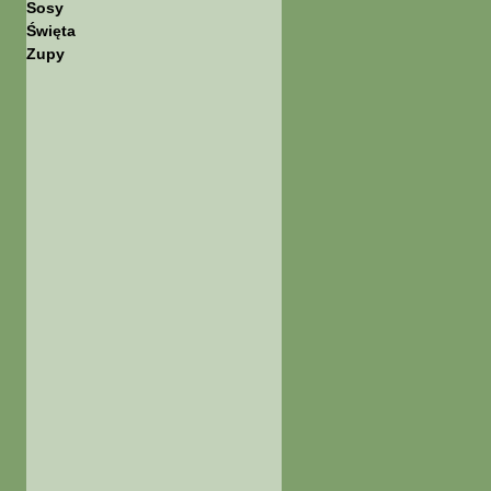
Sosy
Święta
Zupy