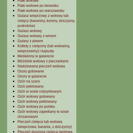
Flaki wołowe
Flaki wołowe po lwowsku
Flaki wołowe po warszawsku
Gulasz wieprzowy z wołowy lub
cielęcy (baraniny, koniny, dziczyzny,
podrobów)
Gulasz wołowy
Gulasz wołowy z winem
Gulasz z piwem
Kotlety z cielęciny (lub wołowiny,
wieprzowiny) i kapusty
Medaliony w galarecie
Móżdżek wołowy z pieczarkami
Nadziewana pieczeń wołowa
Ozory gotowane
Ozory w galarecie
Ozór na szaro
Ozór peklowany
Ozór w sosie rodzynkowym
Ozór wołowy gotowany
Ozór wołowy peklowany
Ozór wołowy po polsku
Ozór wołowy zapiekany w sosie
chrzanowym
Pieczeń cielęca lub wołowa
(wieprzowa, barania, z dziczyzny)
Pieczeń duszona cielęca (wołowa,