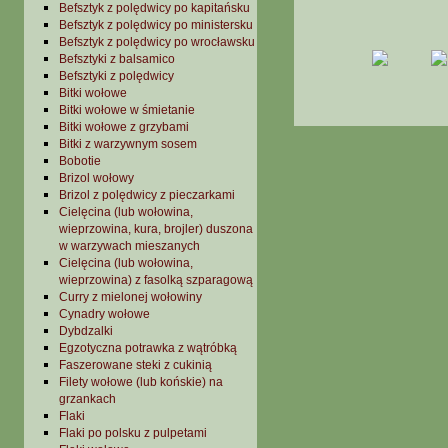
Befsztyk z polędwicy po kapitańsku
Befsztyk z polędwicy po ministersku
Befsztyk z polędwicy po wrocławsku
Befsztyki z balsamico
Befsztyki z polędwicy
Bitki wołowe
Bitki wołowe w śmietanie
Bitki wołowe z grzybami
Bitki z warzywnym sosem
Bobotie
Brizol wołowy
Brizol z polędwicy z pieczarkami
Cielęcina (lub wołowina,
wieprzowina, kura, brojler) duszona
w warzywach mieszanych
Cielęcina (lub wołowina,
wieprzowina) z fasolką szparagową
Curry z mielonej wołowiny
Cynadry wołowe
Dybdzalki
Egzotyczna potrawka z wątróbką
Faszerowane steki z cukinią
Filety wołowe (lub końskie) na
grzankach
Flaki
Flaki po polsku z pulpetami