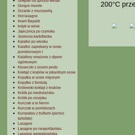
Gołębie na sposób włoski
200°C prze
Gorące morele
Grzanki z mozzarellą
Hot lasagne
Imam Bayaldi
Indyk w winie
Jajecznica po rzymsku
Jesienna kartoflanka
Kalafior po włosku
Kalafior zapiekany w sosie
pomidorowym I
Kalafiory smażone z dipem
ogórkowym
Kluseczki z sosem pesto
Koktajl z krabów w pikantnym sosie
Kopytka w sosie mięsnym
Kopytka z fondutą
Królewski koktajl z krabów
Królik po mediolańsku
Królik po nicejsku
Kurczak a la Neron
Kurczak w pomidorach
Kuropatwy z truflami (pernici
tartufate)
Lasagne
Lasagne po neapolitańsku
Lasagne wegetariańska