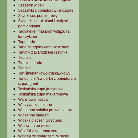
Surówka owocowa z twarogiem
Szaszłyk włoski
Szaszłyki z pomidorów i mozzarelli
Szybki sos pomidorowy
Świderki z brokułami i małymi
pomidorkami
Tagliatelle (makaron wstążki) z
tuńczykiem
Tapenada
Tarta ze szpinakiem i łososiem
Tartinki z twarożkiem i szynką
Tiramisu
Tiramisu dodo
Tiramisu I
Tort śmietankowo-truskawkowy
Tortoglioni (świderki) z pomidorami i
szparagami
Toskańska zupa jarzynowa
Toskańska zupa makaronowa
Waniliowa mocca
Warzywa zapiekane
Wiosenna sałatka prowansalska
Wiosenne spagetti
Włoska pieczeń Goethego
Wołowina po włosku
Wstążki z czterema serami
Wstążki ze smardzami w sosie