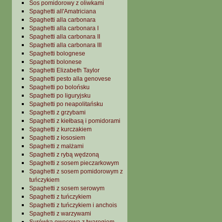
Sos pomidorowy z oliwkami
Spaghetti all'Amatriciana
Spaghetti alla carbonara
Spaghetti alla carbonara I
Spaghetti alla carbonara II
Spaghetti alla carbonara III
Spaghetti bolognese
Spaghetti bolonese
Spaghetti Elizabeth Taylor
Spaghetti pesto alla genovese
Spaghetti po bolońsku
Spaghetti po liguryjsku
Spaghetti po neapolitańsku
Spaghetti z grzybami
Spaghetti z kiełbasą i pomidorami
Spaghetti z kurczakiem
Spaghetti z łososiem
Spaghetti z małżami
Spaghetti z rybą wędzoną
Spaghetti z sosem pieczarkowym
Spaghetti z sosem pomidorowym z
tuńczykiem
Spaghetti z sosem serowym
Spaghetti z tuńczykiem
Spaghetti z tuńczykiem i anchois
Spaghetti z warzywami