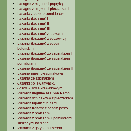
Lasagne z mięsem i papryką
Lasagne z mięsem i pieczarkami
Lasania z pesto z pomidorów
Lazania (lasagne) I
Lazania (lasagne) II
Lazania (lasagne) III
Lazania (lasagne) z jabłkami
Lazania (lasagne) z soczewicą
Lazania (lasagne) z sosem
bolońskim
Lazania (lasagne) ze szpinakiem I
Lazania (lasagne) ze szpinakiem i
pomidorami
Lazania (lasagne) ze szpinakiem II
Lazania mięsno-szpinakowa
Lazania ze szpinakiem
Łazanki po lewantyńsku
Łosoś w sosie krewetkowym
Makaron linguine alla San Remo
Makaron szpinakowy z pieczarkami
Makaron tajarin z truflami
Makaron trenette z sosem pesto
Makaron z brokułami
Makaron z brokułami i pomidorami
suszonymi na słońcu
Makaron z grzybami i serem