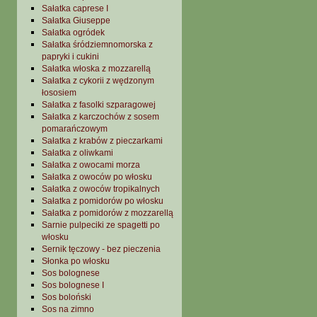
Sałatka caprese I
Sałatka Giuseppe
Sałatka ogródek
Sałatka śródziemnomorska z
papryki i cukini
Sałatka włoska z mozzarellą
Sałatka z cykorii z wędzonym
łososiem
Sałatka z fasolki szparagowej
Sałatka z karczochów z sosem
pomarańczowym
Sałatka z krabów z pieczarkami
Sałatka z oliwkami
Sałatka z owocami morza
Sałatka z owoców po włosku
Sałatka z owoców tropikalnych
Sałatka z pomidorów po włosku
Sałatka z pomidorów z mozzarellą
Sarnie pulpeciki ze spagetti po
włosku
Sernik tęczowy - bez pieczenia
Słonka po włosku
Sos bolognese
Sos bolognese I
Sos boloński
Sos na zimno