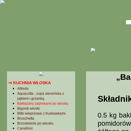
→ Kuchnia peruwiańska
→ Kuchnia Portugalska
→ Kuchnia rosyjska
→ Kuchnia słowacka
→ Kuchnia sri Lanki
→ Kuchnia szwajcarska
→ Kuchnia szwedzka
→ Kuchnia tajlandzka
→ Kuchnia tunezyjska
→ Kuchnia turecka
→ Kuchnia ukraińska
→ Kuchnia węgierska
„Ba
→ Kuchnia wietnamska
⇒ KUCHNIA WŁOSKA
Alfredo
Aquacotta - zupa sieneńska z
Składnik
jajkiem i grzanką
Bakłażany zapiekane po włosku
Bigosik włoski
Bitki wieprzowe z truskawkami
0.5 kg bak
Bruschetta
pomidorów,
Brzoskwinie po włosku
Canelloni