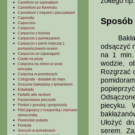
żółtego np.
Canelloni ze szpinakiem
Cannelloni po florencku
Cannelloni z mięsem i pieczarkami
Caponata
Sposób 
Capuccino
Carpaccio
Carpaccio z łososia
Bakłażany
Carpaccio z parmezanem
Carpaccio z piersi indyczej z
odsączyć n
pomarańczowym sosem
na 1 min.
Carpaccio ze szparagami
Ciasto na pizzę
wodzie, o
Cielęcina na zimno w sosie
tuńczyka
Rozgrzać o
Cielęcina w pomidorach
pomidora
Cotognata - dodatek do mięs
Duszone bakłażany z tymiankiem
popieprzyć
Eskalopki
Farfalle alle verdure
Odsączone
Faszerowane pieczarki
piecyku. 
Fenkuł z gruszką i gorgonzolą
Filet jagnięcy z roszponką i ziarnami
bakłażanów
słonecznika
Florenckie pulpety
Ułożyć dr
Fonduta
serem. Za
Gnocchi w pomidorach