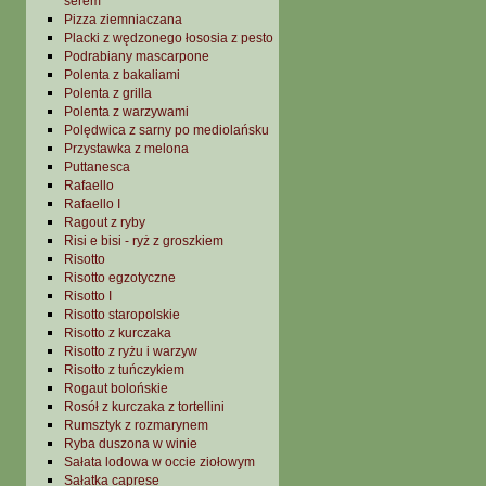
serem
Pizza ziemniaczana
Placki z wędzonego łososia z pesto
Podrabiany mascarpone
Polenta z bakaliami
Polenta z grilla
Polenta z warzywami
Polędwica z sarny po mediolańsku
Przystawka z melona
Puttanesca
Rafaello
Rafaello I
Ragout z ryby
Risi e bisi - ryż z groszkiem
Risotto
Risotto egzotyczne
Risotto I
Risotto staropolskie
Risotto z kurczaka
Risotto z ryżu i warzyw
Risotto z tuńczykiem
Rogaut bolońskie
Rosół z kurczaka z tortellini
Rumsztyk z rozmarynem
Ryba duszona w winie
Sałata lodowa w occie ziołowym
Sałatka caprese