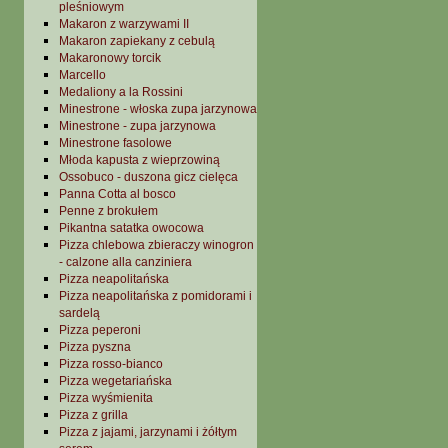
pleśniowym
Makaron z warzywami II
Makaron zapiekany z cebulą
Makaronowy torcik
Marcello
Medaliony a la Rossini
Minestrone - włoska zupa jarzynowa
Minestrone - zupa jarzynowa
Minestrone fasolowe
Młoda kapusta z wieprzowiną
Ossobuco - duszona gicz cielęca
Panna Cotta al bosco
Penne z brokułem
Pikantna satatka owocowa
Pizza chlebowa zbieraczy winogron
- calzone alla canziniera
Pizza neapolitańska
Pizza neapolitańska z pomidorami i
sardelą
Pizza peperoni
Pizza pyszna
Pizza rosso-bianco
Pizza wegetariańska
Pizza wyśmienita
Pizza z grilla
Pizza z jajami, jarzynami i żółtym