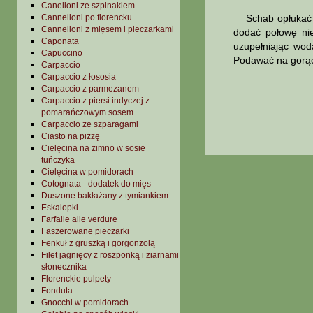
Canelloni ze szpinakiem
Cannelloni po florencku
Schab opłukać i o
Cannelloni z mięsem i pieczarkami
dodać połowę nie
Caponata
uzupełniając wod
Capuccino
Podawać na gorąc
Carpaccio
Carpaccio z łososia
Carpaccio z parmezanem
Carpaccio z piersi indyczej z
pomarańczowym sosem
Carpaccio ze szparagami
Ciasto na pizzę
Cielęcina na zimno w sosie
tuńczyka
Cielęcina w pomidorach
Cotognata - dodatek do mięs
Duszone bakłażany z tymiankiem
Eskalopki
Farfalle alle verdure
Faszerowane pieczarki
Fenkuł z gruszką i gorgonzolą
Filet jagnięcy z roszponką i ziarnami
słonecznika
Florenckie pulpety
Fonduta
Gnocchi w pomidorach