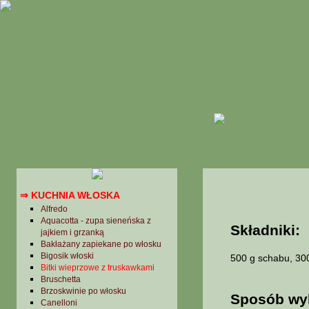
→ Kuchnia peruwiańska
→ Kuchnia Portugalska
→ Kuchnia rosyjska
→ Kuchnia słowacka
→ Kuchnia sri Lanki
→ Kuchnia szwajcarska
→ Kuchnia szwedzka
→ Kuchnia tajlandzka
→ Kuchnia tunezyjska
→ Kuchnia turecka
→ Kuchnia ukraińska
→ Kuchnia węgierska
→ Kuchnia wietnamska
⇒ KUCHNIA WŁOSKA
Alfredo
Aquacotta - zupa sieneńska z
Składniki:
jajkiem i grzanką
Bakłażany zapiekane po włosku
Bigosik włoski
500 g schabu, 300 
Bitki wieprzowe z truskawkami
Bruschetta
Brzoskwinie po włosku
Sposób wy
Canelloni