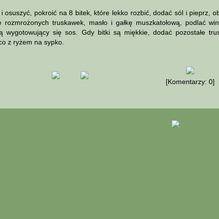
suszyć, pokroić na 8 bitek, które lekko rozbić, dodać sól i pieprz, o
 rozmrożonych truskawek, masło i gałkę muszkatołową, podlać wi
ą wygotowujący się sos. Gdy bitki są miękkie, dodać pozostałe tru
o z ryżem na sypko.
[Komentarzy: 0]